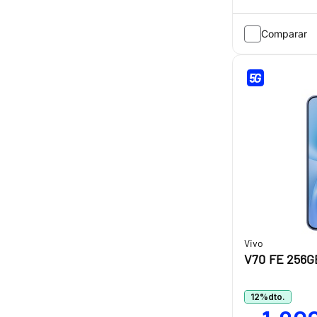
Comparar
Vivo
V70 FE 256G
12
%
dto.