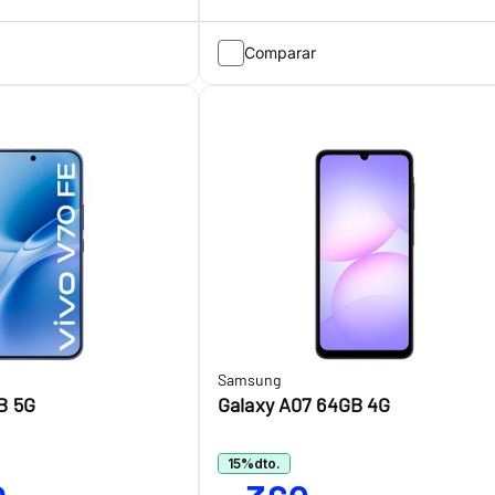
Comparar
Samsung
B 5G
Galaxy A07 64GB 4G
15
%
dto.