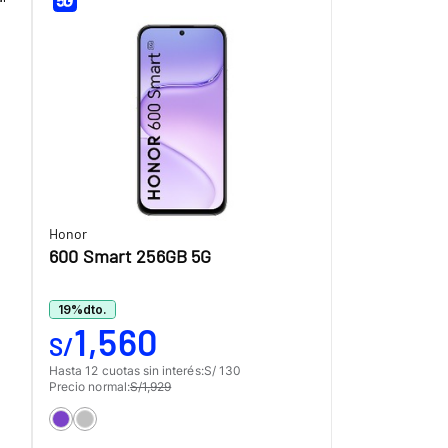
Honor
600 Smart 256GB 5G
19
%
dto.
1,560
S/
Hasta 12 cuotas sin interés:
S/ 130
Precio normal:
S/1,929