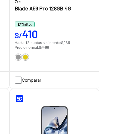
Zte
Blade A56 Pro 128GB 4G
17
%
dto.
410
S/
Hasta 12 cuotas sin interés:
S/ 35
Precio normal:
S/499
Comparar