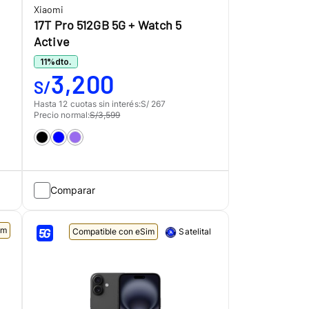
Xiaomi
17T Pro 512GB 5G + Watch 5
Active
11
%
dto.
3,200
S/
Hasta 12 cuotas sin interés:
S/ 267
Precio normal:
S/3,599
Comparar
im
Compatible con eSim
Satelital