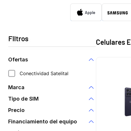
Apple
Filtros
Celulares 
Ofertas
Conectividad Satelital
Marca
Tipo de SIM
Apple
Precio
Compatible con eSim
Samsung
Financiamiento del equipo
Solo eSim
Xiaomi