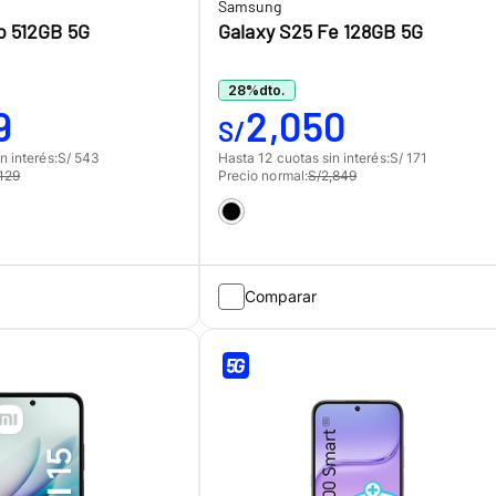
Samsung
o 512GB 5G
Galaxy S25 Fe 128GB 5G
28
%
dto.
9
2,050
S/
n interés:
S/ 543
Hasta 12 cuotas sin interés:
S/ 171
,129
Precio normal:
S/2,849
Comparar