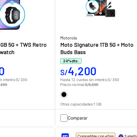
Motorola
6GB 5G + TWS Retro
Moto Signature 1TB 5G + Moto
twatch
Buds Bass
24
%
dto.
0
4,200
S/
n interés:
S/ 200
Hasta 12 cuotas sin interés:
S/ 350
,359
Precio normal:
S/5,599
Otras capacidades:
1
GB
Comparar
Compatible con eSim
Satelit