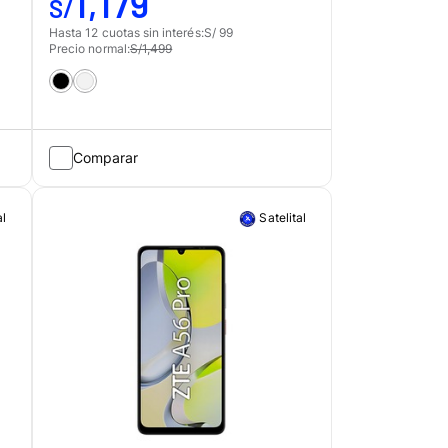
1,179
S/
Hasta 12 cuotas sin interés:
S/ 99
Precio normal:
S/1,499
Comparar
al
Satelital