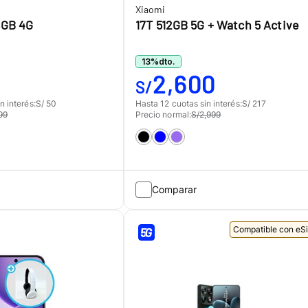
Xiaomi
6GB 4G
17T 512GB 5G + Watch 5 Active
13
%
dto.
2,600
S/
n interés:
S/ 50
Hasta 12 cuotas sin interés:
S/ 217
99
Precio normal:
S/2,999
Comparar
Compatible con eS