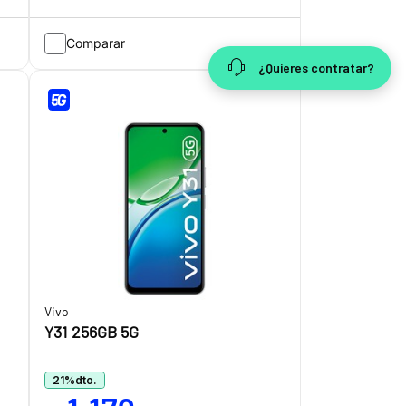
Comparar
¿Quieres contratar?
Vivo
Y31 256GB 5G
21
%
dto.