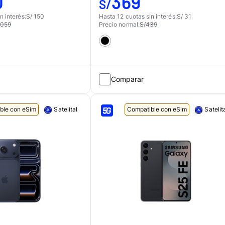
0
369
S/
n interés:
S/ 150
Hasta 12 cuotas sin interés:
S/ 31
,059
Precio normal:
S/439
Comparar
ble con eSim
Compatible con eSim
Satelital
Satelit