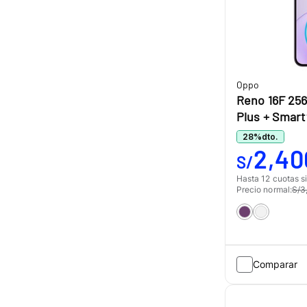
Oppo
Reno 16F 25
Plus + Smar
28
%
dto.
2,40
S/
Hasta 12 cuotas si
Precio normal:
S/3
Comparar