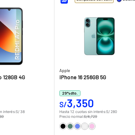
Apple
o 128GB 4G
iPhone 16 256GB 5G
29
%
dto.
3,350
S/
n interés:
S/ 38
Hasta 12 cuotas sin interés:
S/ 280
69
Precio normal:
S/4,729