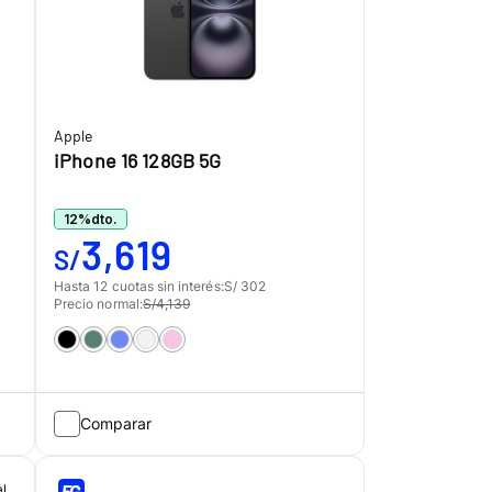
Apple
iPhone 16 128GB 5G
12
%
dto.
3,619
S/
Hasta 12 cuotas sin interés:
S/ 302
Precio normal:
S/4,139
Comparar
al