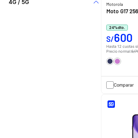
S/0
S/7,320
4G / 5G
Cuota inicial S/0
Motorola
Honor
Moto G17 25
5G
Motorola
24
%
dto.
4G
Zte
600
S/
Oppo
Hasta 12 cuotas si
Precio normal:
S/7
Vivo
Comparar