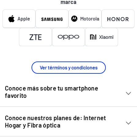
marca
Apple
Motorola
Xiaomi
Ver términos y condiciones
Conoce más sobre tu smartphone
favorito
Chip Entel
Conoce nuestros planes de: Internet
Apple iPhone 11
Hogar y Fibra óptica
Apple iPhone 12 Mini