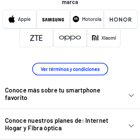
marca
Apple
Motorola
Xiaomi
Ver términos y condiciones
Conoce más sobre tu smartphone
favorito
Chip Entel
Conoce nuestros planes de: Internet
Apple iPhone 11
Hogar y Fibra óptica
Apple iPhone 12 Mini