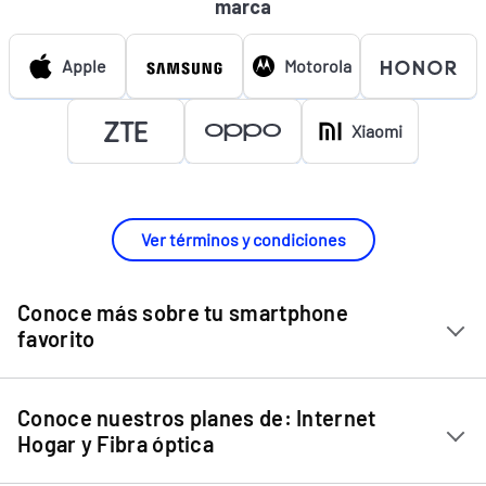
marca
Apple
Motorola
Xiaomi
Ver términos y condiciones
Conoce más sobre tu smartphone
favorito
Chip Entel
Conoce nuestros planes de: Internet
Apple iPhone 11
Hogar y Fibra óptica
Apple iPhone 12 Mini