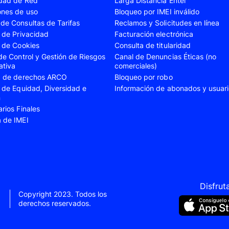
idad de Red
Larga Distancia Entel
A23
Samsung Galaxy A24
Samsung Galaxy A2
ones de uso
Bloqueo por IMEI inválido
de Consultas de Tarifas
Reclamos y Solicitudes en línea
A35
Samsung Galaxy A52
Samsung Galaxy A5
s de Privacidad
Facturación electrónica
A55
Samsung Galaxy S20 Fe
Samsung Galaxy S21
s de Cookies
Consulta de titularidad
 de Control y Gestión de Riesgos
Canal de Denuncias Éticas (no
22 Ultra
Samsung Galaxy S23
Samsung Galaxy S23
ativa
comerciales)
ud de derechos ARCO
Bloqueo por robo
S24
Samsung Galaxy S24 Plus
Samsung Galaxy S24
s de Equidad, Diversidad e
Información de abonados y usuar
Flip 5
Samsung Galaxy Z Fold 4
Samsung Galaxy Z F
n
arios Finales
VIVO V40 SE
VIVO Y21s
a de IMEI
Xiaomi 11T
Xiaomi 12
Xiaomi 14T
Xiaomi 14 Ultra
Xiaomi Redmi 9C
Xiaomi Redmi 10 20
Xiaomi Redmi 12C
Xiaomi Redmi 13C
Disfrut
Copyright 2023. Todos los
e 10
Xiaomi Redmi Note 10 Pro
Xiaomi Redmi Note 
derechos reservados.
e 11s
Xiaomi Redmi Note 12
Xiaomi Redmi Note 