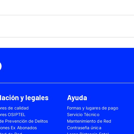
Motorola Moto Edge 50
ge 40 Neo
Fusión
Motorola Moto Edge
0
Motorola Moto E32
Motorola Moto G04
 Ed. Esp.
Motorola Moto G20
Motorola Moto G200
4 Power
Motorola Moto G31
Motorola Moto G35
3
Motorola Moto G54
Motorola Moto G84
Oppo A17
Oppo A38
Oppo A58
Oppo A60
Oppo A80
Oppo Reno 10
ación y legales
Ayuda
Oppo Reno 6 Lite
Oppo Reno 7
res de calidad
Formas y lugares de pago
A02s
Samsung Galaxy A03
Samsung Galaxy A0
ores OSIPTEL
Servicio Técnico
A04e
Samsung Galaxy A05
Samsung Galaxy A0
 de Prevención de Delitos
Mantenimiento de Red
iones Ex Abonados
Contraseña única
A13
Samsung Galaxy A14
Samsung Galaxy A1