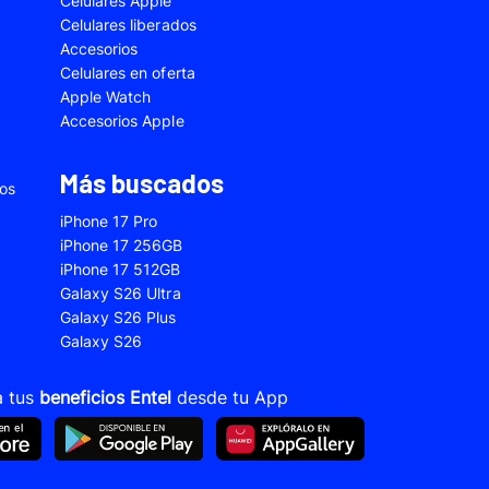
Celulares Apple
5
Samsung Galaxy A33
Celulares liberados
Accesorios
2s
Samsung Galaxy A53
Celulares en oferta
 Fe
Samsung Galaxy S22
Apple Watch
Accesorios Apple
 Plus
Samsung Galaxy S23 Ultra
 Ultra
Samsung Galaxy S24 Fe
Más buscados
ios
old 5
VIVO V21
iPhone 17 Pro
VIVO Y28s
iPhone 17 256GB
iPhone 17 512GB
Xiaomi 12T
Galaxy S26 Ultra
Xiaomi Redmi A1
Galaxy S26 Plus
Galaxy S26
22
Xiaomi Redmi 10A
Xiaomi Redmi 14C
a tus
beneficios Entel
desde tu App
10s
Xiaomi Redmi Note 11
12s
Xiaomi Redmi Note 13