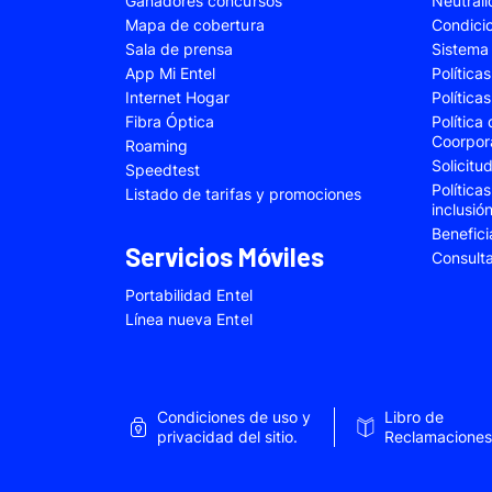
Ganadores concursos
Neutral
Samsung Galaxy A22
Samsung Galaxy 
Mapa de cobertura
Condici
Sala de prensa
Sistema 
Samsung Galaxy A34
Samsung Galaxy 
App Mi Entel
Política
Samsung Galaxy A54
Samsung Galaxy 
Internet Hogar
Política
Fibra Óptica
Política
Samsung Galaxy S22 Plus
Samsung Galaxy S
Coorpor
Roaming
Solicit
Samsung Galaxy S23 Fe
Samsung Galaxy 
Speedtest
Política
Listado de tarifas y promociones
Samsung Galaxy Z Flip 4
Samsung Galaxy Z 
inclusió
Benefici
VIVO V25e
VIVO V30 SE
Servicios Móviles
Consult
VIVO Y53s
VIVO Y55
Portabilidad Entel
Xiaomi 12T Pro
Xiaomi 13T
Línea nueva Entel
Xiaomi Redmi A2
Xiaomi Redmi 9A
Xiaomi Redmi 10C
Xiaomi Redmi 12
Condiciones de uso y
Libro de
Xiaomi Redmi Note 9 Pro
Xiaomi Redmi Not
privacidad del sitio.
Reclamaciones
Xiaomi Redmi Note 11 Pro
Xiaomi Redmi Not