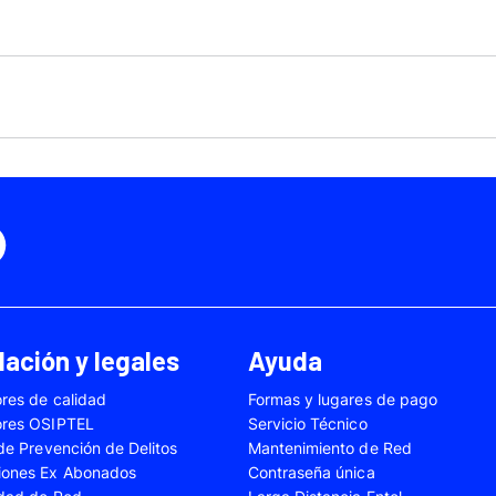
Motorola Moto Edge 50
ge 40 Neo
Fusión
Motorola Moto Edge
0
Motorola Moto E32
Motorola Moto G04
 Ed. Esp.
Motorola Moto G20
Motorola Moto G200
4 Power
Motorola Moto G31
Motorola Moto G35
3
Motorola Moto G54
Motorola Moto G84
Oppo A17
Oppo A38
Oppo A58
Oppo A60
Oppo A80
Oppo Reno 10
ación y legales
Ayuda
Oppo Reno 6 Lite
Oppo Reno 7
res de calidad
Formas y lugares de pago
A02s
Samsung Galaxy A03
Samsung Galaxy A0
ores OSIPTEL
Servicio Técnico
A04e
Samsung Galaxy A05
Samsung Galaxy A0
 de Prevención de Delitos
Mantenimiento de Red
iones Ex Abonados
Contraseña única
A13
Samsung Galaxy A14
Samsung Galaxy A1