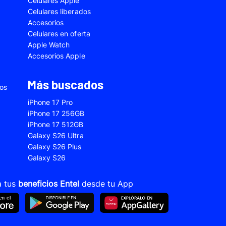
Celulares Apple
5
Samsung Galaxy A33
Celulares liberados
Accesorios
2s
Samsung Galaxy A53
Celulares en oferta
 Fe
Samsung Galaxy S22
Apple Watch
Accesorios Apple
 Plus
Samsung Galaxy S23 Ultra
 Ultra
Samsung Galaxy S24 Fe
Más buscados
ios
old 5
VIVO V21
iPhone 17 Pro
VIVO Y28s
iPhone 17 256GB
iPhone 17 512GB
Xiaomi 12T
Galaxy S26 Ultra
Xiaomi Redmi A1
Galaxy S26 Plus
Galaxy S26
22
Xiaomi Redmi 10A
Xiaomi Redmi 14C
a tus
beneficios Entel
desde tu App
10s
Xiaomi Redmi Note 11
12s
Xiaomi Redmi Note 13