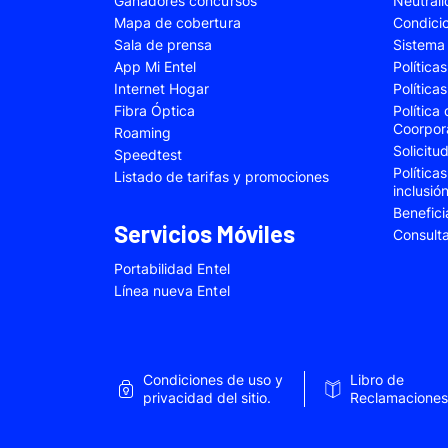
Ganadores concursos
Neutral
Samsung Galaxy A22
Samsung Galaxy 
Mapa de cobertura
Condici
Sala de prensa
Sistema 
Samsung Galaxy A34
Samsung Galaxy 
App Mi Entel
Política
Samsung Galaxy A54
Samsung Galaxy 
Internet Hogar
Política
Fibra Óptica
Política
Samsung Galaxy S22 Plus
Samsung Galaxy S
Coorpor
Roaming
Solicit
Samsung Galaxy S23 Fe
Samsung Galaxy 
Speedtest
Política
Listado de tarifas y promociones
Samsung Galaxy Z Flip 4
Samsung Galaxy Z 
inclusió
Benefici
VIVO V25e
VIVO V30 SE
Servicios Móviles
Consult
VIVO Y53s
VIVO Y55
Portabilidad Entel
Xiaomi 12T Pro
Xiaomi 13T
Línea nueva Entel
Xiaomi Redmi A2
Xiaomi Redmi 9A
Xiaomi Redmi 10C
Xiaomi Redmi 12
Condiciones de uso y
Libro de
Xiaomi Redmi Note 9 Pro
Xiaomi Redmi Not
privacidad del sitio.
Reclamaciones
Xiaomi Redmi Note 11 Pro
Xiaomi Redmi Not