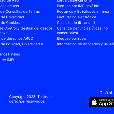
idad de Red
Larga Distancia Entel
A23
Samsung Galaxy A24
Samsung Galaxy A2
ones de uso
Bloqueo por IMEI inválido
de Consultas de Tarifas
Reclamos y Solicitudes en línea
A35
Samsung Galaxy A52
Samsung Galaxy A5
s de Privacidad
Facturación electrónica
A55
Samsung Galaxy S20 Fe
Samsung Galaxy S21
s de Cookies
Consulta de titularidad
 de Control y Gestión de Riesgos
Canal de Denuncias Éticas (no
22 Ultra
Samsung Galaxy S23
Samsung Galaxy S23
ativa
comerciales)
ud de derechos ARCO
Bloqueo por robo
S24
Samsung Galaxy S24 Plus
Samsung Galaxy S24
s de Equidad, Diversidad e
Información de abonados y usuar
Flip 5
Samsung Galaxy Z Fold 4
Samsung Galaxy Z F
n
arios Finales
VIVO V40 SE
VIVO Y21s
a de IMEI
Xiaomi 11T
Xiaomi 12
Xiaomi 14T
Xiaomi 14 Ultra
Xiaomi Redmi 9C
Xiaomi Redmi 10 20
Xiaomi Redmi 12C
Xiaomi Redmi 13C
Disfrut
Copyright 2023. Todos los
e 10
Xiaomi Redmi Note 10 Pro
Xiaomi Redmi Note 
derechos reservados.
e 11s
Xiaomi Redmi Note 12
Xiaomi Redmi Note 