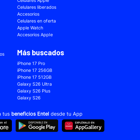
Celulares Apple
5
Samsung Galaxy A33
Celulares liberados
Accesorios
2s
Samsung Galaxy A53
Celulares en oferta
 Fe
Samsung Galaxy S22
Apple Watch
Accesorios Apple
 Plus
Samsung Galaxy S23 Ultra
 Ultra
Samsung Galaxy S24 Fe
Más buscados
ios
old 5
VIVO V21
iPhone 17 Pro
VIVO Y28s
iPhone 17 256GB
iPhone 17 512GB
Xiaomi 12T
Galaxy S26 Ultra
Xiaomi Redmi A1
Galaxy S26 Plus
Galaxy S26
22
Xiaomi Redmi 10A
Xiaomi Redmi 14C
a tus
beneficios Entel
desde tu App
10s
Xiaomi Redmi Note 11
12s
Xiaomi Redmi Note 13