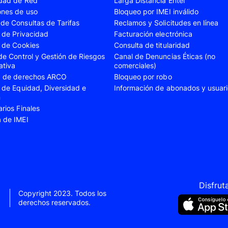
idad de Red
Larga Distancia Entel
A23
Samsung Galaxy A24
Samsung Galaxy A2
ones de uso
Bloqueo por IMEI inválido
de Consultas de Tarifas
Reclamos y Solicitudes en línea
A35
Samsung Galaxy A52
Samsung Galaxy A5
s de Privacidad
Facturación electrónica
A55
Samsung Galaxy S20 Fe
Samsung Galaxy S21
s de Cookies
Consulta de titularidad
 de Control y Gestión de Riesgos
Canal de Denuncias Éticas (no
22 Ultra
Samsung Galaxy S23
Samsung Galaxy S23
ativa
comerciales)
ud de derechos ARCO
Bloqueo por robo
S24
Samsung Galaxy S24 Plus
Samsung Galaxy S24
s de Equidad, Diversidad e
Información de abonados y usuar
Flip 5
Samsung Galaxy Z Fold 4
Samsung Galaxy Z F
n
arios Finales
VIVO V40 SE
VIVO Y21s
a de IMEI
Xiaomi 11T
Xiaomi 12
Xiaomi 14T
Xiaomi 14 Ultra
Xiaomi Redmi 9C
Xiaomi Redmi 10 20
Xiaomi Redmi 12C
Xiaomi Redmi 13C
Disfrut
Copyright 2023. Todos los
e 10
Xiaomi Redmi Note 10 Pro
Xiaomi Redmi Note 
derechos reservados.
e 11s
Xiaomi Redmi Note 12
Xiaomi Redmi Note 