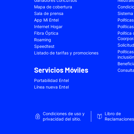
Ganadores concursos
Neutral
Samsung Galaxy A22
Samsung Galaxy 
Mapa de cobertura
Condici
Sala de prensa
Sistema 
Samsung Galaxy A34
Samsung Galaxy 
App Mi Entel
Política
Samsung Galaxy A54
Samsung Galaxy 
Internet Hogar
Política
Fibra Óptica
Política
Samsung Galaxy S22 Plus
Samsung Galaxy S
Coorpor
Roaming
Solicit
Samsung Galaxy S23 Fe
Samsung Galaxy 
Speedtest
Política
Listado de tarifas y promociones
Samsung Galaxy Z Flip 4
Samsung Galaxy Z 
inclusió
Benefici
VIVO V25e
VIVO V30 SE
Servicios Móviles
Consult
VIVO Y53s
VIVO Y55
Portabilidad Entel
Xiaomi 12T Pro
Xiaomi 13T
Línea nueva Entel
Xiaomi Redmi A2
Xiaomi Redmi 9A
Xiaomi Redmi 10C
Xiaomi Redmi 12
Condiciones de uso y
Libro de
Xiaomi Redmi Note 9 Pro
Xiaomi Redmi Not
privacidad del sitio.
Reclamaciones
Xiaomi Redmi Note 11 Pro
Xiaomi Redmi Not