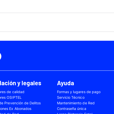
Motorola Moto Edge 50
ge 40 Neo
Fusión
Motorola Moto Edge
0
Motorola Moto E32
Motorola Moto G04
 Ed. Esp.
Motorola Moto G20
Motorola Moto G200
4 Power
Motorola Moto G31
Motorola Moto G35
3
Motorola Moto G54
Motorola Moto G84
Oppo A17
Oppo A38
Oppo A58
Oppo A60
Oppo A80
Oppo Reno 10
ación y legales
Ayuda
Oppo Reno 6 Lite
Oppo Reno 7
res de calidad
Formas y lugares de pago
A02s
Samsung Galaxy A03
Samsung Galaxy A0
ores OSIPTEL
Servicio Técnico
A04e
Samsung Galaxy A05
Samsung Galaxy A0
 de Prevención de Delitos
Mantenimiento de Red
iones Ex Abonados
Contraseña única
A13
Samsung Galaxy A14
Samsung Galaxy A1