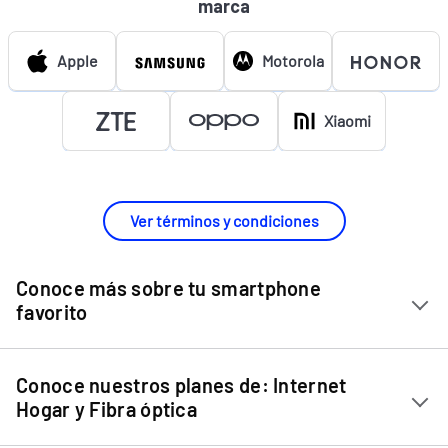
marca
Apple
Motorola
Xiaomi
Ver términos y condiciones
Conoce más sobre tu smartphone
favorito
Chip Entel
Conoce nuestros planes de: Internet
Apple iPhone 11
Hogar y Fibra óptica
Apple iPhone 12 Mini