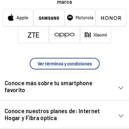
marca
Apple
Motorola
Xiaomi
Ver términos y condiciones
Conoce más sobre tu smartphone
favorito
Chip Entel
Conoce nuestros planes de: Internet
Apple iPhone 11
Hogar y Fibra óptica
Apple iPhone 12 Mini