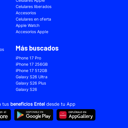
Celulares Apple
5
Samsung Galaxy A33
Celulares liberados
Accesorios
2s
Samsung Galaxy A53
Celulares en oferta
 Fe
Samsung Galaxy S22
Apple Watch
Accesorios Apple
 Plus
Samsung Galaxy S23 Ultra
 Ultra
Samsung Galaxy S24 Fe
Más buscados
ios
old 5
VIVO V21
iPhone 17 Pro
VIVO Y28s
iPhone 17 256GB
iPhone 17 512GB
Xiaomi 12T
Galaxy S26 Ultra
Xiaomi Redmi A1
Galaxy S26 Plus
Galaxy S26
22
Xiaomi Redmi 10A
Xiaomi Redmi 14C
a tus
beneficios Entel
desde tu App
10s
Xiaomi Redmi Note 11
12s
Xiaomi Redmi Note 13