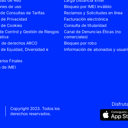
idad de Red
Larga Distancia Entel
A23
Samsung Galaxy A24
Samsung Galaxy A2
ones de uso
Bloqueo por IMEI inválido
de Consultas de Tarifas
Reclamos y Solicitudes en línea
A35
Samsung Galaxy A52
Samsung Galaxy A5
s de Privacidad
Facturación electrónica
A55
Samsung Galaxy S20 Fe
Samsung Galaxy S21
s de Cookies
Consulta de titularidad
 de Control y Gestión de Riesgos
Canal de Denuncias Éticas (no
22 Ultra
Samsung Galaxy S23
Samsung Galaxy S23
ativa
comerciales)
ud de derechos ARCO
Bloqueo por robo
S24
Samsung Galaxy S24 Plus
Samsung Galaxy S24
s de Equidad, Diversidad e
Información de abonados y usuar
Flip 5
Samsung Galaxy Z Fold 4
Samsung Galaxy Z F
n
arios Finales
VIVO V40 SE
VIVO Y21s
a de IMEI
Xiaomi 11T
Xiaomi 12
Xiaomi 14T
Xiaomi 14 Ultra
Xiaomi Redmi 9C
Xiaomi Redmi 10 20
Xiaomi Redmi 12C
Xiaomi Redmi 13C
Disfrut
Copyright 2023. Todos los
e 10
Xiaomi Redmi Note 10 Pro
Xiaomi Redmi Note 
derechos reservados.
e 11s
Xiaomi Redmi Note 12
Xiaomi Redmi Note 