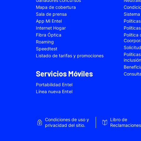
Ganadores concursos
Neutral
Samsung Galaxy A22
Samsung Galaxy 
Mapa de cobertura
Condici
Sala de prensa
Sistema 
Samsung Galaxy A34
Samsung Galaxy 
App Mi Entel
Política
Samsung Galaxy A54
Samsung Galaxy 
Internet Hogar
Política
Fibra Óptica
Política
Samsung Galaxy S22 Plus
Samsung Galaxy S
Coorpor
Roaming
Solicit
Samsung Galaxy S23 Fe
Samsung Galaxy 
Speedtest
Política
Listado de tarifas y promociones
Samsung Galaxy Z Flip 4
Samsung Galaxy Z 
inclusió
Benefici
VIVO V25e
VIVO V30 SE
Servicios Móviles
Consult
VIVO Y53s
VIVO Y55
Portabilidad Entel
Xiaomi 12T Pro
Xiaomi 13T
Línea nueva Entel
Xiaomi Redmi A2
Xiaomi Redmi 9A
Xiaomi Redmi 10C
Xiaomi Redmi 12
Condiciones de uso y
Libro de
Xiaomi Redmi Note 9 Pro
Xiaomi Redmi Not
privacidad del sitio.
Reclamaciones
Xiaomi Redmi Note 11 Pro
Xiaomi Redmi Not