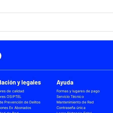
Motorola Moto Edge 50
ge 40 Neo
Fusión
Motorola Moto Edge
0
Motorola Moto E32
Motorola Moto G04
 Ed. Esp.
Motorola Moto G20
Motorola Moto G200
4 Power
Motorola Moto G31
Motorola Moto G35
3
Motorola Moto G54
Motorola Moto G84
Oppo A17
Oppo A38
Oppo A58
Oppo A60
Oppo A80
Oppo Reno 10
ación y legales
Ayuda
Oppo Reno 6 Lite
Oppo Reno 7
res de calidad
Formas y lugares de pago
A02s
Samsung Galaxy A03
Samsung Galaxy A0
ores OSIPTEL
Servicio Técnico
A04e
Samsung Galaxy A05
Samsung Galaxy A0
 de Prevención de Delitos
Mantenimiento de Red
iones Ex Abonados
Contraseña única
A13
Samsung Galaxy A14
Samsung Galaxy A1