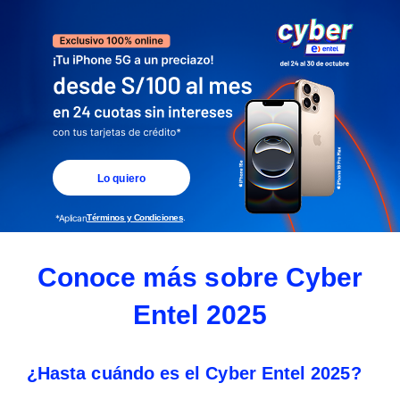
Lo quiero
*Aplican
Términos y Condiciones
.
Conoce más sobre Cyber
Entel 2025
¿Hasta cuándo es el Cyber Entel 2025?