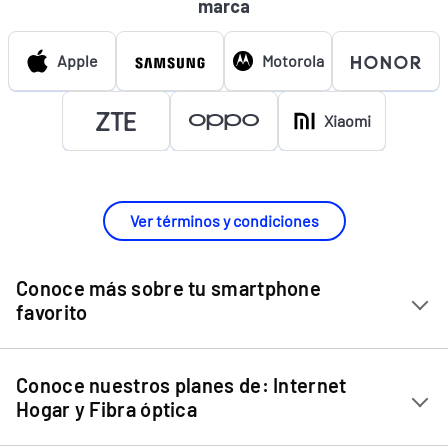
marca
Apple
Motorola
Xiaomi
Ver términos y condiciones
Conoce más sobre tu smartphone
favorito
Chip Entel
Conoce nuestros planes de: Internet
Apple iPhone 11
Hogar y Fibra óptica
Apple iPhone 12 Mini