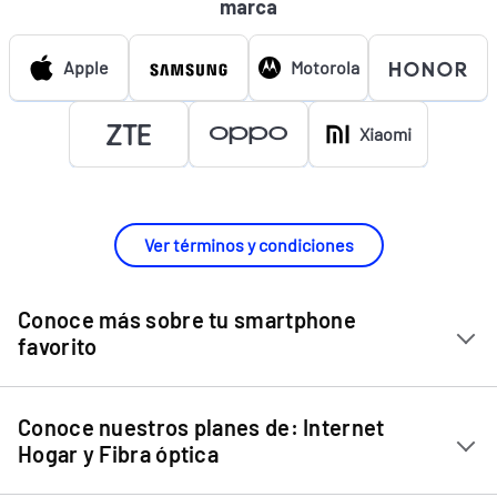
marca
Apple
Motorola
Xiaomi
Ver términos y condiciones
Conoce más sobre tu smartphone
favorito
Chip Entel
Conoce nuestros planes de: Internet
Apple iPhone 11
Hogar y Fibra óptica
Apple iPhone 12 Mini