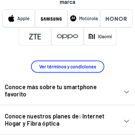
marca
Apple
Motorola
Xiaomi
Ver términos y condiciones
Conoce más sobre tu smartphone
favorito
Chip Entel
Conoce nuestros planes de: Internet
Apple iPhone 11
Hogar y Fibra óptica
Apple iPhone 12 Mini