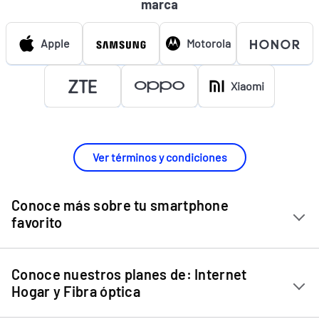
marca
Apple
Motorola
Xiaomi
Ver términos y condiciones
Conoce más sobre tu smartphone
favorito
Chip Entel
Conoce nuestros planes de: Internet
Apple iPhone 11
Hogar y Fibra óptica
Apple iPhone 12 Mini