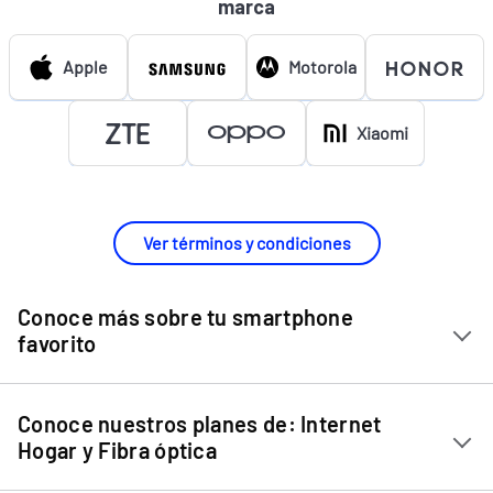
marca
Apple
Motorola
Xiaomi
Ver términos y condiciones
Conoce más sobre tu smartphone
favorito
Chip Entel
Conoce nuestros planes de: Internet
Apple iPhone 11
Hogar y Fibra óptica
Apple iPhone 12 Mini