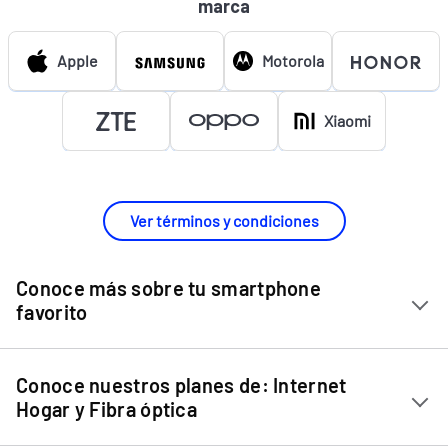
marca
Apple
Motorola
Xiaomi
Ver términos y condiciones
Conoce más sobre tu smartphone
favorito
Chip Entel
Conoce nuestros planes de: Internet
Apple iPhone 11
Hogar y Fibra óptica
Apple iPhone 12 Mini