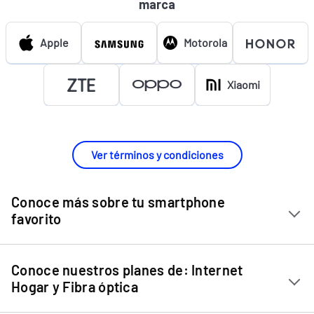
marca
Apple
Motorola
Xiaomi
Ver términos y condiciones
Conoce más sobre tu smartphone
favorito
Chip Entel
Conoce nuestros planes de: Internet
Apple iPhone 11
Hogar y Fibra óptica
Apple iPhone 12 Mini