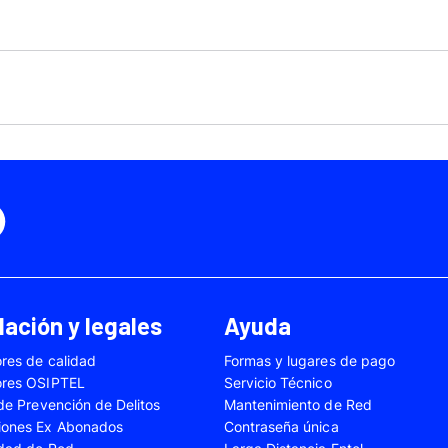
Motorola Moto Edge 50
ge 40 Neo
Fusión
Motorola Moto Edge
0
Motorola Moto E32
Motorola Moto G04
 Ed. Esp.
Motorola Moto G20
Motorola Moto G200
4 Power
Motorola Moto G31
Motorola Moto G35
3
Motorola Moto G54
Motorola Moto G84
Oppo A17
Oppo A38
Oppo A58
Oppo A60
Oppo A80
Oppo Reno 10
ación y legales
Ayuda
Oppo Reno 6 Lite
Oppo Reno 7
res de calidad
Formas y lugares de pago
A02s
Samsung Galaxy A03
Samsung Galaxy A0
ores OSIPTEL
Servicio Técnico
A04e
Samsung Galaxy A05
Samsung Galaxy A0
 de Prevención de Delitos
Mantenimiento de Red
iones Ex Abonados
Contraseña única
A13
Samsung Galaxy A14
Samsung Galaxy A1