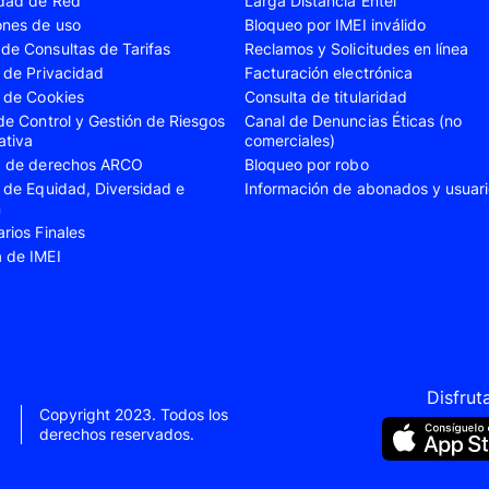
idad de Red
Larga Distancia Entel
A23
Samsung Galaxy A24
Samsung Galaxy A2
ones de uso
Bloqueo por IMEI inválido
de Consultas de Tarifas
Reclamos y Solicitudes en línea
A35
Samsung Galaxy A52
Samsung Galaxy A5
s de Privacidad
Facturación electrónica
A55
Samsung Galaxy S20 Fe
Samsung Galaxy S21
s de Cookies
Consulta de titularidad
 de Control y Gestión de Riesgos
Canal de Denuncias Éticas (no
22 Ultra
Samsung Galaxy S23
Samsung Galaxy S23
ativa
comerciales)
ud de derechos ARCO
Bloqueo por robo
S24
Samsung Galaxy S24 Plus
Samsung Galaxy S24
s de Equidad, Diversidad e
Información de abonados y usuar
Flip 5
Samsung Galaxy Z Fold 4
Samsung Galaxy Z F
n
arios Finales
VIVO V40 SE
VIVO Y21s
a de IMEI
Xiaomi 11T
Xiaomi 12
Xiaomi 14T
Xiaomi 14 Ultra
Xiaomi Redmi 9C
Xiaomi Redmi 10 20
Xiaomi Redmi 12C
Xiaomi Redmi 13C
Disfrut
Copyright 2023. Todos los
e 10
Xiaomi Redmi Note 10 Pro
Xiaomi Redmi Note 
derechos reservados.
e 11s
Xiaomi Redmi Note 12
Xiaomi Redmi Note 