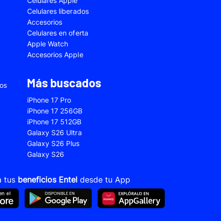
Celulares Apple
5
Samsung Galaxy A33
Celulares liberados
Accesorios
2s
Samsung Galaxy A53
Celulares en oferta
 Fe
Samsung Galaxy S22
Apple Watch
Accesorios Apple
 Plus
Samsung Galaxy S23 Ultra
 Ultra
Samsung Galaxy S24 Fe
Más buscados
ios
old 5
VIVO V21
iPhone 17 Pro
VIVO Y28s
iPhone 17 256GB
iPhone 17 512GB
Xiaomi 12T
Galaxy S26 Ultra
Xiaomi Redmi A1
Galaxy S26 Plus
Galaxy S26
22
Xiaomi Redmi 10A
Xiaomi Redmi 14C
a tus
beneficios Entel
desde tu App
10s
Xiaomi Redmi Note 11
12s
Xiaomi Redmi Note 13