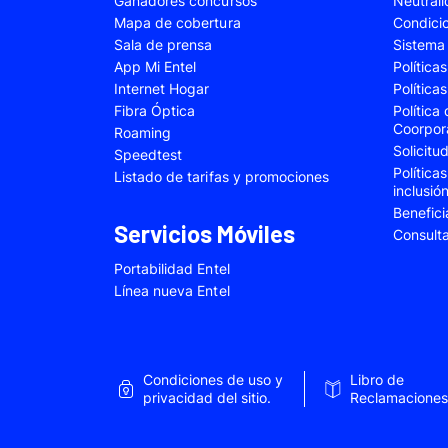
Ganadores concursos
Neutral
Samsung Galaxy A22
Samsung Galaxy 
Mapa de cobertura
Condici
Sala de prensa
Sistema 
Samsung Galaxy A34
Samsung Galaxy 
App Mi Entel
Política
Samsung Galaxy A54
Samsung Galaxy 
Internet Hogar
Política
Fibra Óptica
Política
Samsung Galaxy S22 Plus
Samsung Galaxy S
Coorpor
Roaming
Solicit
Samsung Galaxy S23 Fe
Samsung Galaxy 
Speedtest
Política
Listado de tarifas y promociones
Samsung Galaxy Z Flip 4
Samsung Galaxy Z 
inclusió
Benefici
VIVO V25e
VIVO V30 SE
Servicios Móviles
Consult
VIVO Y53s
VIVO Y55
Portabilidad Entel
Xiaomi 12T Pro
Xiaomi 13T
Línea nueva Entel
Xiaomi Redmi A2
Xiaomi Redmi 9A
Xiaomi Redmi 10C
Xiaomi Redmi 12
Condiciones de uso y
Libro de
Xiaomi Redmi Note 9 Pro
Xiaomi Redmi Not
privacidad del sitio.
Reclamaciones
Xiaomi Redmi Note 11 Pro
Xiaomi Redmi Not