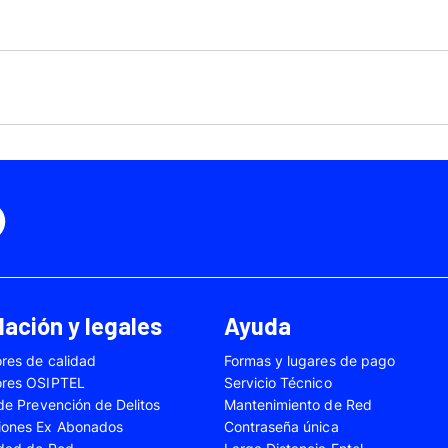
Motorola Moto Edge 50
ge 40 Neo
Fusión
Motorola Moto Edge
0
Motorola Moto E32
Motorola Moto G04
 Ed. Esp.
Motorola Moto G20
Motorola Moto G200
4 Power
Motorola Moto G31
Motorola Moto G35
3
Motorola Moto G54
Motorola Moto G84
Oppo A17
Oppo A38
Oppo A58
Oppo A60
Oppo A80
Oppo Reno 10
ación y legales
Ayuda
Oppo Reno 6 Lite
Oppo Reno 7
res de calidad
Formas y lugares de pago
A02s
Samsung Galaxy A03
Samsung Galaxy A0
ores OSIPTEL
Servicio Técnico
A04e
Samsung Galaxy A05
Samsung Galaxy A0
 de Prevención de Delitos
Mantenimiento de Red
iones Ex Abonados
Contraseña única
A13
Samsung Galaxy A14
Samsung Galaxy A1