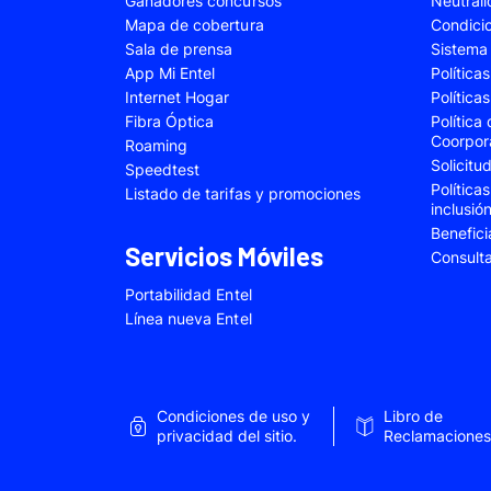
Ganadores concursos
Neutral
Samsung Galaxy A22
Samsung Galaxy 
Mapa de cobertura
Condici
Sala de prensa
Sistema 
Samsung Galaxy A34
Samsung Galaxy 
App Mi Entel
Política
Samsung Galaxy A54
Samsung Galaxy 
Internet Hogar
Política
Fibra Óptica
Política
Samsung Galaxy S22 Plus
Samsung Galaxy S
Coorpor
Roaming
Solicit
Samsung Galaxy S23 Fe
Samsung Galaxy 
Speedtest
Política
Listado de tarifas y promociones
Samsung Galaxy Z Flip 4
Samsung Galaxy Z 
inclusió
Benefici
VIVO V25e
VIVO V30 SE
Servicios Móviles
Consult
VIVO Y53s
VIVO Y55
Portabilidad Entel
Xiaomi 12T Pro
Xiaomi 13T
Línea nueva Entel
Xiaomi Redmi A2
Xiaomi Redmi 9A
Xiaomi Redmi 10C
Xiaomi Redmi 12
Condiciones de uso y
Libro de
Xiaomi Redmi Note 9 Pro
Xiaomi Redmi Not
privacidad del sitio.
Reclamaciones
Xiaomi Redmi Note 11 Pro
Xiaomi Redmi Not