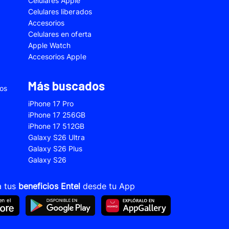
Celulares Apple
5
Samsung Galaxy A33
Celulares liberados
Accesorios
2s
Samsung Galaxy A53
Celulares en oferta
 Fe
Samsung Galaxy S22
Apple Watch
Accesorios Apple
 Plus
Samsung Galaxy S23 Ultra
 Ultra
Samsung Galaxy S24 Fe
Más buscados
ios
old 5
VIVO V21
iPhone 17 Pro
VIVO Y28s
iPhone 17 256GB
iPhone 17 512GB
Xiaomi 12T
Galaxy S26 Ultra
Xiaomi Redmi A1
Galaxy S26 Plus
Galaxy S26
22
Xiaomi Redmi 10A
Xiaomi Redmi 14C
a tus
beneficios Entel
desde tu App
10s
Xiaomi Redmi Note 11
12s
Xiaomi Redmi Note 13