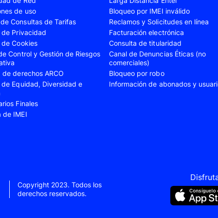
idad de Red
Larga Distancia Entel
A23
Samsung Galaxy A24
Samsung Galaxy A2
ones de uso
Bloqueo por IMEI inválido
de Consultas de Tarifas
Reclamos y Solicitudes en línea
A35
Samsung Galaxy A52
Samsung Galaxy A5
s de Privacidad
Facturación electrónica
A55
Samsung Galaxy S20 Fe
Samsung Galaxy S21
s de Cookies
Consulta de titularidad
 de Control y Gestión de Riesgos
Canal de Denuncias Éticas (no
22 Ultra
Samsung Galaxy S23
Samsung Galaxy S23
ativa
comerciales)
ud de derechos ARCO
Bloqueo por robo
S24
Samsung Galaxy S24 Plus
Samsung Galaxy S24
s de Equidad, Diversidad e
Información de abonados y usuar
Flip 5
Samsung Galaxy Z Fold 4
Samsung Galaxy Z F
n
arios Finales
VIVO V40 SE
VIVO Y21s
a de IMEI
Xiaomi 11T
Xiaomi 12
Xiaomi 14T
Xiaomi 14 Ultra
Xiaomi Redmi 9C
Xiaomi Redmi 10 20
Xiaomi Redmi 12C
Xiaomi Redmi 13C
Disfrut
Copyright 2023. Todos los
e 10
Xiaomi Redmi Note 10 Pro
Xiaomi Redmi Note 
derechos reservados.
e 11s
Xiaomi Redmi Note 12
Xiaomi Redmi Note 