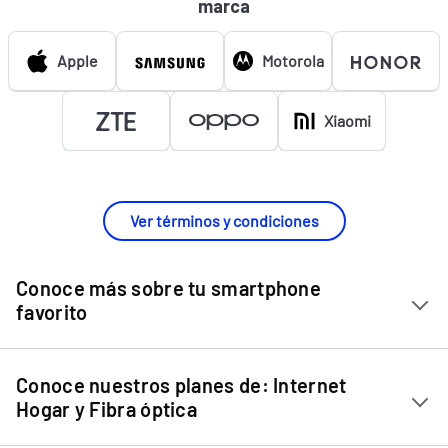
marca
Apple
Motorola
Xiaomi
Ver términos y condiciones
Conoce más sobre tu smartphone
favorito
Chip Entel
Conoce nuestros planes de: Internet
Apple iPhone 11
Hogar y Fibra óptica
Apple iPhone 12 Mini