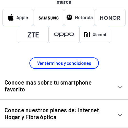
marca
Apple
Motorola
Xiaomi
Ver términos y condiciones
Conoce más sobre tu smartphone
favorito
Chip Entel
Conoce nuestros planes de: Internet
Apple iPhone 11
Hogar y Fibra óptica
Apple iPhone 12 Mini