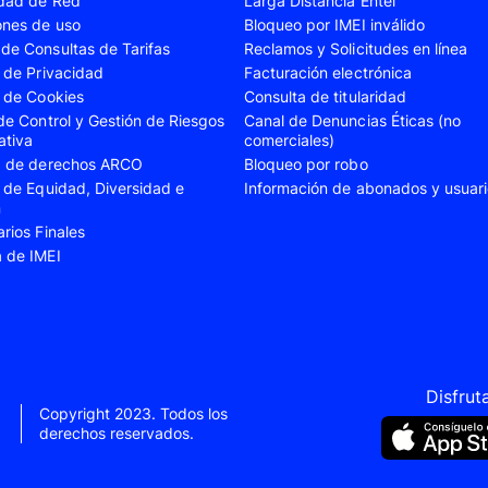
idad de Red
Larga Distancia Entel
A23
Samsung Galaxy A24
Samsung Galaxy A2
ones de uso
Bloqueo por IMEI inválido
de Consultas de Tarifas
Reclamos y Solicitudes en línea
A35
Samsung Galaxy A52
Samsung Galaxy A5
s de Privacidad
Facturación electrónica
A55
Samsung Galaxy S20 Fe
Samsung Galaxy S21
s de Cookies
Consulta de titularidad
 de Control y Gestión de Riesgos
Canal de Denuncias Éticas (no
22 Ultra
Samsung Galaxy S23
Samsung Galaxy S23
ativa
comerciales)
ud de derechos ARCO
Bloqueo por robo
S24
Samsung Galaxy S24 Plus
Samsung Galaxy S24
s de Equidad, Diversidad e
Información de abonados y usuar
Flip 5
Samsung Galaxy Z Fold 4
Samsung Galaxy Z F
n
arios Finales
VIVO V40 SE
VIVO Y21s
a de IMEI
Xiaomi 11T
Xiaomi 12
Xiaomi 14T
Xiaomi 14 Ultra
Xiaomi Redmi 9C
Xiaomi Redmi 10 20
Xiaomi Redmi 12C
Xiaomi Redmi 13C
Disfrut
Copyright 2023. Todos los
e 10
Xiaomi Redmi Note 10 Pro
Xiaomi Redmi Note 
derechos reservados.
e 11s
Xiaomi Redmi Note 12
Xiaomi Redmi Note 