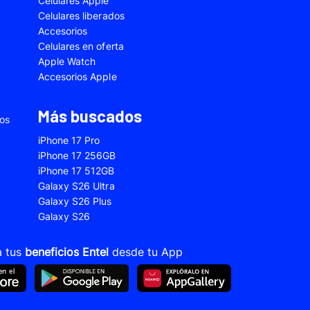
Celulares Apple
5
Samsung Galaxy A33
Celulares liberados
Accesorios
2s
Samsung Galaxy A53
Celulares en oferta
 Fe
Samsung Galaxy S22
Apple Watch
Accesorios Apple
 Plus
Samsung Galaxy S23 Ultra
 Ultra
Samsung Galaxy S24 Fe
Más buscados
ios
old 5
VIVO V21
iPhone 17 Pro
VIVO Y28s
iPhone 17 256GB
iPhone 17 512GB
Xiaomi 12T
Galaxy S26 Ultra
Xiaomi Redmi A1
Galaxy S26 Plus
Galaxy S26
22
Xiaomi Redmi 10A
Xiaomi Redmi 14C
a tus
beneficios Entel
desde tu App
10s
Xiaomi Redmi Note 11
12s
Xiaomi Redmi Note 13