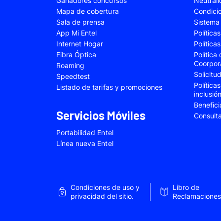
Ganadores concursos
Neutral
Samsung Galaxy A22
Samsung Galaxy 
Mapa de cobertura
Condici
Sala de prensa
Sistema 
Samsung Galaxy A34
Samsung Galaxy 
App Mi Entel
Política
Samsung Galaxy A54
Samsung Galaxy 
Internet Hogar
Política
Fibra Óptica
Política
Samsung Galaxy S22 Plus
Samsung Galaxy S
Coorpor
Roaming
Solicit
Samsung Galaxy S23 Fe
Samsung Galaxy 
Speedtest
Política
Listado de tarifas y promociones
Samsung Galaxy Z Flip 4
Samsung Galaxy Z 
inclusió
Benefici
VIVO V25e
VIVO V30 SE
Servicios Móviles
Consult
VIVO Y53s
VIVO Y55
Portabilidad Entel
Xiaomi 12T Pro
Xiaomi 13T
Línea nueva Entel
Xiaomi Redmi A2
Xiaomi Redmi 9A
Xiaomi Redmi 10C
Xiaomi Redmi 12
Condiciones de uso y
Libro de
Xiaomi Redmi Note 9 Pro
Xiaomi Redmi Not
privacidad del sitio.
Reclamaciones
Xiaomi Redmi Note 11 Pro
Xiaomi Redmi Not