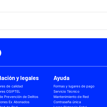
Motorola Moto Edge 50
ge 40 Neo
Fusión
Motorola Moto Edge
0
Motorola Moto E32
Motorola Moto G04
 Ed. Esp.
Motorola Moto G20
Motorola Moto G200
4 Power
Motorola Moto G31
Motorola Moto G35
3
Motorola Moto G54
Motorola Moto G84
Oppo A17
Oppo A38
Oppo A58
Oppo A60
Oppo A80
Oppo Reno 10
ación y legales
Ayuda
Oppo Reno 6 Lite
Oppo Reno 7
res de calidad
Formas y lugares de pago
A02s
Samsung Galaxy A03
Samsung Galaxy A0
ores OSIPTEL
Servicio Técnico
A04e
Samsung Galaxy A05
Samsung Galaxy A0
 de Prevención de Delitos
Mantenimiento de Red
iones Ex Abonados
Contraseña única
A13
Samsung Galaxy A14
Samsung Galaxy A1