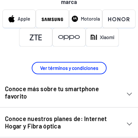
marca
Apple
Motorola
Xiaomi
Ver términos y condiciones
Conoce más sobre tu smartphone
favorito
Chip Entel
Conoce nuestros planes de: Internet
Apple iPhone 11
Hogar y Fibra óptica
Apple iPhone 12 Mini