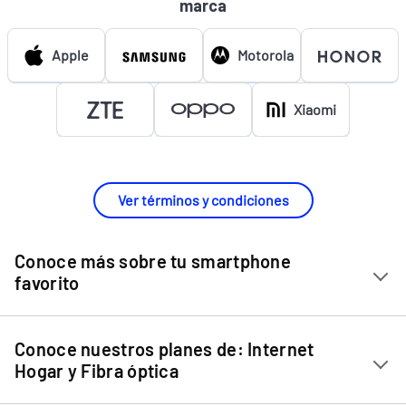
marca
Apple
Motorola
Xiaomi
Ver términos y condiciones
Conoce más sobre tu smartphone
favorito
Chip Entel
Conoce nuestros planes de: Internet
Apple iPhone 11
Hogar y Fibra óptica
Apple iPhone 12 Mini