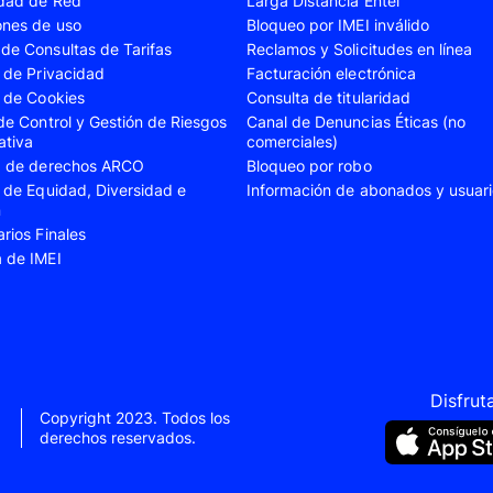
idad de Red
Larga Distancia Entel
A23
Samsung Galaxy A24
Samsung Galaxy A2
ones de uso
Bloqueo por IMEI inválido
de Consultas de Tarifas
Reclamos y Solicitudes en línea
A35
Samsung Galaxy A52
Samsung Galaxy A5
s de Privacidad
Facturación electrónica
A55
Samsung Galaxy S20 Fe
Samsung Galaxy S21
s de Cookies
Consulta de titularidad
 de Control y Gestión de Riesgos
Canal de Denuncias Éticas (no
22 Ultra
Samsung Galaxy S23
Samsung Galaxy S23
ativa
comerciales)
ud de derechos ARCO
Bloqueo por robo
S24
Samsung Galaxy S24 Plus
Samsung Galaxy S24
s de Equidad, Diversidad e
Información de abonados y usuar
Flip 5
Samsung Galaxy Z Fold 4
Samsung Galaxy Z F
n
arios Finales
VIVO V40 SE
VIVO Y21s
a de IMEI
Xiaomi 11T
Xiaomi 12
Xiaomi 14T
Xiaomi 14 Ultra
Xiaomi Redmi 9C
Xiaomi Redmi 10 20
Xiaomi Redmi 12C
Xiaomi Redmi 13C
Disfrut
Copyright 2023. Todos los
e 10
Xiaomi Redmi Note 10 Pro
Xiaomi Redmi Note 
derechos reservados.
e 11s
Xiaomi Redmi Note 12
Xiaomi Redmi Note 