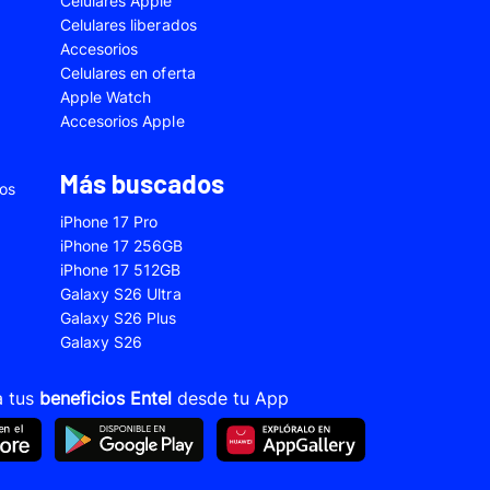
Celulares Apple
5
Samsung Galaxy A33
Celulares liberados
Accesorios
2s
Samsung Galaxy A53
Celulares en oferta
 Fe
Samsung Galaxy S22
Apple Watch
Accesorios Apple
 Plus
Samsung Galaxy S23 Ultra
 Ultra
Samsung Galaxy S24 Fe
Más buscados
ios
old 5
VIVO V21
iPhone 17 Pro
VIVO Y28s
iPhone 17 256GB
iPhone 17 512GB
Xiaomi 12T
Galaxy S26 Ultra
Xiaomi Redmi A1
Galaxy S26 Plus
Galaxy S26
22
Xiaomi Redmi 10A
Xiaomi Redmi 14C
a tus
beneficios Entel
desde tu App
10s
Xiaomi Redmi Note 11
12s
Xiaomi Redmi Note 13