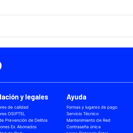
Motorola Moto Edge 50
ge 40 Neo
Fusión
Motorola Moto Edge
0
Motorola Moto E32
Motorola Moto G04
 Ed. Esp.
Motorola Moto G20
Motorola Moto G200
4 Power
Motorola Moto G31
Motorola Moto G35
3
Motorola Moto G54
Motorola Moto G84
Oppo A17
Oppo A38
Oppo A58
Oppo A60
Oppo A80
Oppo Reno 10
ación y legales
Ayuda
Oppo Reno 6 Lite
Oppo Reno 7
res de calidad
Formas y lugares de pago
A02s
Samsung Galaxy A03
Samsung Galaxy A0
ores OSIPTEL
Servicio Técnico
A04e
Samsung Galaxy A05
Samsung Galaxy A0
 de Prevención de Delitos
Mantenimiento de Red
iones Ex Abonados
Contraseña única
A13
Samsung Galaxy A14
Samsung Galaxy A1