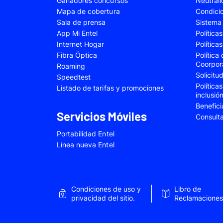
Ganadores concursos
Neutral
Samsung Galaxy A22
Samsung Galaxy 
Mapa de cobertura
Condici
Sala de prensa
Sistema 
Samsung Galaxy A34
Samsung Galaxy 
App Mi Entel
Política
Samsung Galaxy A54
Samsung Galaxy 
Internet Hogar
Política
Fibra Óptica
Política
Samsung Galaxy S22 Plus
Samsung Galaxy S
Coorpor
Roaming
Solicit
Samsung Galaxy S23 Fe
Samsung Galaxy 
Speedtest
Política
Listado de tarifas y promociones
Samsung Galaxy Z Flip 4
Samsung Galaxy Z 
inclusió
Benefici
VIVO V25e
VIVO V30 SE
Servicios Móviles
Consult
VIVO Y53s
VIVO Y55
Portabilidad Entel
Xiaomi 12T Pro
Xiaomi 13T
Línea nueva Entel
Xiaomi Redmi A2
Xiaomi Redmi 9A
Xiaomi Redmi 10C
Xiaomi Redmi 12
Condiciones de uso y
Libro de
Xiaomi Redmi Note 9 Pro
Xiaomi Redmi Not
privacidad del sitio.
Reclamaciones
Xiaomi Redmi Note 11 Pro
Xiaomi Redmi Not