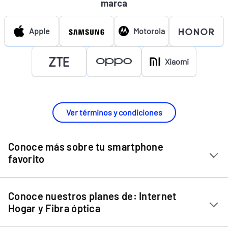
marca
Apple
Motorola
Xiaomi
Ver términos y condiciones
Conoce más sobre tu smartphone
favorito
Chip Entel
Conoce nuestros planes de: Internet
Apple iPhone 11
Hogar y Fibra óptica
Apple iPhone 12 Mini