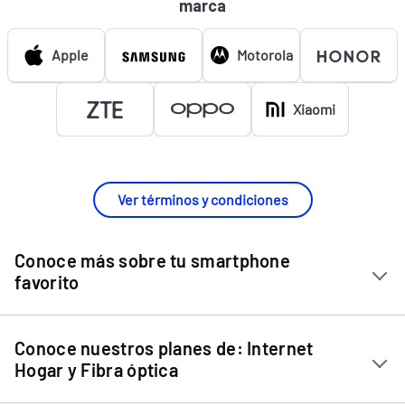
marca
Apple
Motorola
Xiaomi
Ver términos y condiciones
Conoce más sobre tu smartphone
favorito
Chip Entel
Conoce nuestros planes de: Internet
Apple iPhone 11
Hogar y Fibra óptica
Apple iPhone 12 Mini