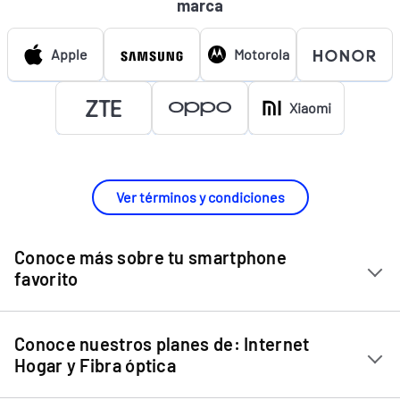
marca
Apple
Motorola
Xiaomi
Ver términos y condiciones
Conoce más sobre tu smartphone
favorito
Chip Entel
Conoce nuestros planes de: Internet
Apple iPhone 11
Hogar y Fibra óptica
Apple iPhone 12 Mini