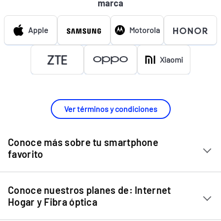
marca
Apple
Motorola
Xiaomi
Ver términos y condiciones
Conoce más sobre tu smartphone
favorito
Chip Entel
Conoce nuestros planes de: Internet
Apple iPhone 11
Hogar y Fibra óptica
Apple iPhone 12 Mini