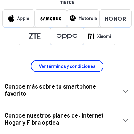
marca
Apple
Motorola
Xiaomi
Ver términos y condiciones
Conoce más sobre tu smartphone
favorito
Chip Entel
Conoce nuestros planes de: Internet
Apple iPhone 11
Hogar y Fibra óptica
Apple iPhone 12 Mini