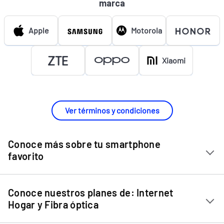
marca
Apple
Motorola
Xiaomi
Ver términos y condiciones
Conoce más sobre tu smartphone
favorito
Chip Entel
Conoce nuestros planes de: Internet
Apple iPhone 11
Hogar y Fibra óptica
Apple iPhone 12 Mini