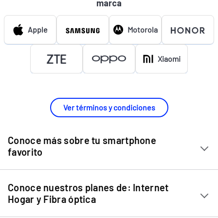
marca
Apple
Motorola
Xiaomi
Ver términos y condiciones
Conoce más sobre tu smartphone
favorito
Chip Entel
Conoce nuestros planes de: Internet
Apple iPhone 11
Hogar y Fibra óptica
Apple iPhone 12 Mini