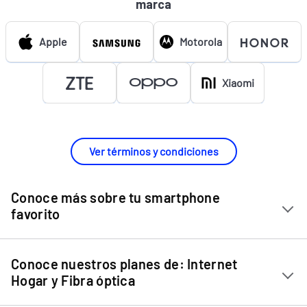
marca
Apple
Motorola
Xiaomi
Ver términos y condiciones
Conoce más sobre tu smartphone
favorito
Chip Entel
Conoce nuestros planes de: Internet
Apple iPhone 11
Hogar y Fibra óptica
Apple iPhone 12 Mini