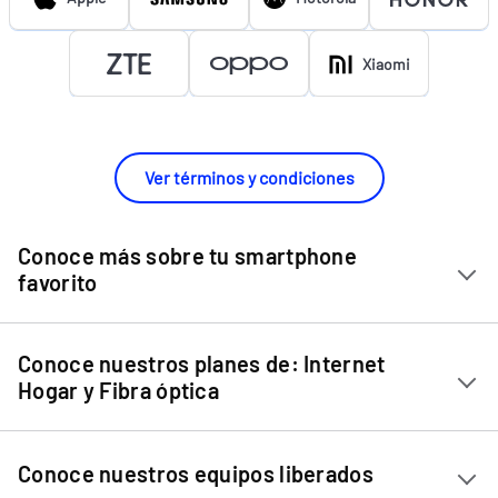
Xiaomi
Ver términos y condiciones
Conoce más sobre tu smartphone
favorito
Chip Entel
Conoce nuestros planes de: Internet
Apple iPhone 11
Hogar y Fibra óptica
Apple iPhone 12 Mini
Internet Hogar
Apple iPhone 12
Conoce nuestros equipos liberados
Fibra Óptica
Apple iPhone 13 Mini