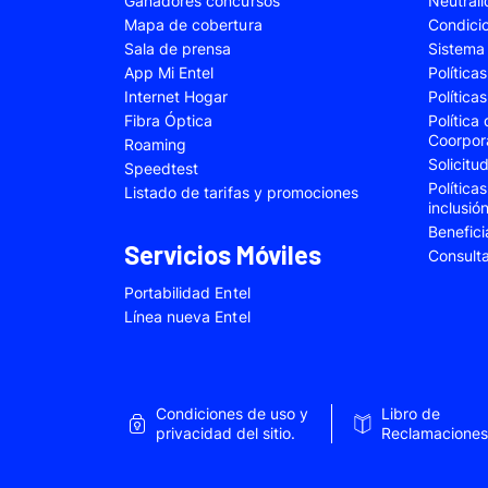
Ganadores concursos
Neutral
Samsung Galaxy A22
Samsung Galaxy 
Mapa de cobertura
Condici
Sala de prensa
Sistema 
Samsung Galaxy A34
Samsung Galaxy 
App Mi Entel
Política
Samsung Galaxy A54
Samsung Galaxy 
Internet Hogar
Política
Fibra Óptica
Política
Samsung Galaxy S22 Plus
Samsung Galaxy S
Coorpor
Roaming
Solicit
Samsung Galaxy S23 Fe
Samsung Galaxy 
Speedtest
Política
Listado de tarifas y promociones
Samsung Galaxy Z Flip 4
Samsung Galaxy Z 
inclusió
Benefici
VIVO V25e
VIVO V30 SE
Servicios Móviles
Consult
VIVO Y53s
VIVO Y55
Portabilidad Entel
Xiaomi 12T Pro
Xiaomi 13T
Línea nueva Entel
Xiaomi Redmi A2
Xiaomi Redmi 9A
Xiaomi Redmi 10C
Xiaomi Redmi 12
Condiciones de uso y
Libro de
Xiaomi Redmi Note 9 Pro
Xiaomi Redmi Not
privacidad del sitio.
Reclamaciones
Xiaomi Redmi Note 11 Pro
Xiaomi Redmi Not