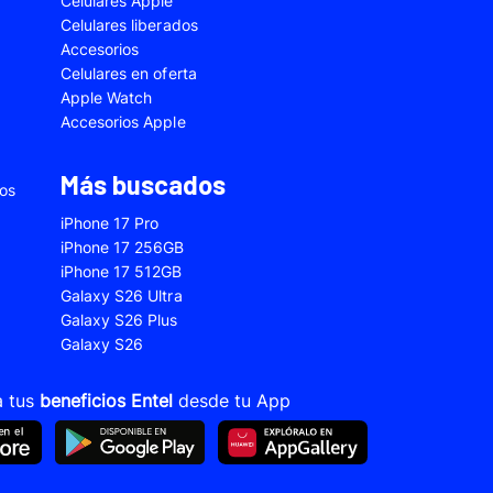
Celulares Apple
5
Samsung Galaxy A33
Celulares liberados
Accesorios
2s
Samsung Galaxy A53
Celulares en oferta
 Fe
Samsung Galaxy S22
Apple Watch
Accesorios Apple
 Plus
Samsung Galaxy S23 Ultra
 Ultra
Samsung Galaxy S24 Fe
Más buscados
ios
old 5
VIVO V21
iPhone 17 Pro
VIVO Y28s
iPhone 17 256GB
iPhone 17 512GB
Xiaomi 12T
Galaxy S26 Ultra
Xiaomi Redmi A1
Galaxy S26 Plus
Galaxy S26
22
Xiaomi Redmi 10A
Xiaomi Redmi 14C
a tus
beneficios Entel
desde tu App
10s
Xiaomi Redmi Note 11
12s
Xiaomi Redmi Note 13