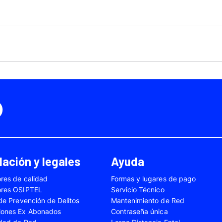
Motorola Moto Edge 50
ge 40 Neo
Fusión
Motorola Moto Edge
0
Motorola Moto E32
Motorola Moto G04
 Ed. Esp.
Motorola Moto G20
Motorola Moto G200
4 Power
Motorola Moto G31
Motorola Moto G35
3
Motorola Moto G54
Motorola Moto G84
Oppo A17
Oppo A38
Oppo A58
Oppo A60
Oppo A80
Oppo Reno 10
ación y legales
Ayuda
Oppo Reno 6 Lite
Oppo Reno 7
res de calidad
Formas y lugares de pago
A02s
Samsung Galaxy A03
Samsung Galaxy A0
ores OSIPTEL
Servicio Técnico
A04e
Samsung Galaxy A05
Samsung Galaxy A0
 de Prevención de Delitos
Mantenimiento de Red
iones Ex Abonados
Contraseña única
A13
Samsung Galaxy A14
Samsung Galaxy A1