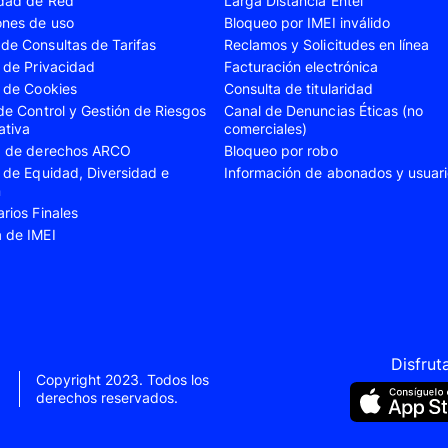
idad de Red
Larga Distancia Entel
A23
Samsung Galaxy A24
Samsung Galaxy A2
ones de uso
Bloqueo por IMEI inválido
de Consultas de Tarifas
Reclamos y Solicitudes en línea
A35
Samsung Galaxy A52
Samsung Galaxy A5
s de Privacidad
Facturación electrónica
A55
Samsung Galaxy S20 Fe
Samsung Galaxy S21
s de Cookies
Consulta de titularidad
 de Control y Gestión de Riesgos
Canal de Denuncias Éticas (no
22 Ultra
Samsung Galaxy S23
Samsung Galaxy S23
ativa
comerciales)
ud de derechos ARCO
Bloqueo por robo
S24
Samsung Galaxy S24 Plus
Samsung Galaxy S24
s de Equidad, Diversidad e
Información de abonados y usuar
Flip 5
Samsung Galaxy Z Fold 4
Samsung Galaxy Z F
n
arios Finales
VIVO V40 SE
VIVO Y21s
a de IMEI
Xiaomi 11T
Xiaomi 12
Xiaomi 14T
Xiaomi 14 Ultra
Xiaomi Redmi 9C
Xiaomi Redmi 10 20
Xiaomi Redmi 12C
Xiaomi Redmi 13C
Disfrut
Copyright 2023. Todos los
e 10
Xiaomi Redmi Note 10 Pro
Xiaomi Redmi Note 
derechos reservados.
e 11s
Xiaomi Redmi Note 12
Xiaomi Redmi Note 