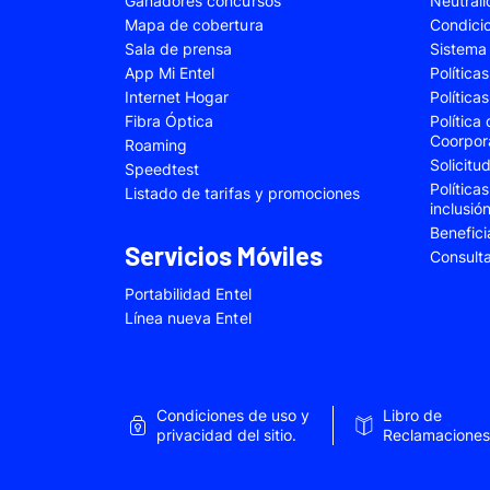
Ganadores concursos
Neutral
Samsung Galaxy A22
Samsung Galaxy 
Mapa de cobertura
Condici
Sala de prensa
Sistema 
Samsung Galaxy A34
Samsung Galaxy 
App Mi Entel
Política
Samsung Galaxy A54
Samsung Galaxy 
Internet Hogar
Política
Fibra Óptica
Política
Samsung Galaxy S22 Plus
Samsung Galaxy S
Coorpor
Roaming
Solicit
Samsung Galaxy S23 Fe
Samsung Galaxy 
Speedtest
Política
Listado de tarifas y promociones
Samsung Galaxy Z Flip 4
Samsung Galaxy Z 
inclusió
Benefici
VIVO V25e
VIVO V30 SE
Servicios Móviles
Consult
VIVO Y53s
VIVO Y55
Portabilidad Entel
Xiaomi 12T Pro
Xiaomi 13T
Línea nueva Entel
Xiaomi Redmi A2
Xiaomi Redmi 9A
Xiaomi Redmi 10C
Xiaomi Redmi 12
Condiciones de uso y
Libro de
Xiaomi Redmi Note 9 Pro
Xiaomi Redmi Not
privacidad del sitio.
Reclamaciones
Xiaomi Redmi Note 11 Pro
Xiaomi Redmi Not