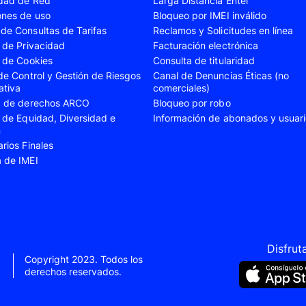
idad de Red
Larga Distancia Entel
A23
Samsung Galaxy A24
Samsung Galaxy A2
ones de uso
Bloqueo por IMEI inválido
de Consultas de Tarifas
Reclamos y Solicitudes en línea
A35
Samsung Galaxy A52
Samsung Galaxy A5
s de Privacidad
Facturación electrónica
A55
Samsung Galaxy S20 Fe
Samsung Galaxy S21
s de Cookies
Consulta de titularidad
 de Control y Gestión de Riesgos
Canal de Denuncias Éticas (no
22 Ultra
Samsung Galaxy S23
Samsung Galaxy S23
ativa
comerciales)
ud de derechos ARCO
Bloqueo por robo
S24
Samsung Galaxy S24 Plus
Samsung Galaxy S24
s de Equidad, Diversidad e
Información de abonados y usuar
Flip 5
Samsung Galaxy Z Fold 4
Samsung Galaxy Z F
n
arios Finales
VIVO V40 SE
VIVO Y21s
a de IMEI
Xiaomi 11T
Xiaomi 12
Xiaomi 14T
Xiaomi 14 Ultra
Xiaomi Redmi 9C
Xiaomi Redmi 10 20
Xiaomi Redmi 12C
Xiaomi Redmi 13C
Disfrut
Copyright 2023. Todos los
e 10
Xiaomi Redmi Note 10 Pro
Xiaomi Redmi Note 
derechos reservados.
e 11s
Xiaomi Redmi Note 12
Xiaomi Redmi Note 