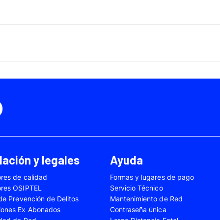
Motorola Moto Edge 50
ge 40 Neo
Fusión
Motorola Moto Edge
0
Motorola Moto E32
Motorola Moto G04
 Ed. Esp.
Motorola Moto G20
Motorola Moto G200
4 Power
Motorola Moto G31
Motorola Moto G35
3
Motorola Moto G54
Motorola Moto G84
Oppo A17
Oppo A38
Oppo A58
Oppo A60
Oppo A80
Oppo Reno 10
ación y legales
Ayuda
Oppo Reno 6 Lite
Oppo Reno 7
res de calidad
Formas y lugares de pago
A02s
Samsung Galaxy A03
Samsung Galaxy A0
ores OSIPTEL
Servicio Técnico
A04e
Samsung Galaxy A05
Samsung Galaxy A0
 de Prevención de Delitos
Mantenimiento de Red
iones Ex Abonados
Contraseña única
A13
Samsung Galaxy A14
Samsung Galaxy A1