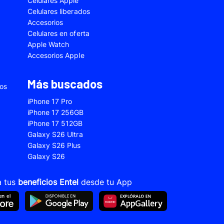
Celulares Apple
5
Samsung Galaxy A33
Celulares liberados
Accesorios
2s
Samsung Galaxy A53
Celulares en oferta
 Fe
Samsung Galaxy S22
Apple Watch
Accesorios Apple
 Plus
Samsung Galaxy S23 Ultra
 Ultra
Samsung Galaxy S24 Fe
Más buscados
ios
old 5
VIVO V21
iPhone 17 Pro
VIVO Y28s
iPhone 17 256GB
iPhone 17 512GB
Xiaomi 12T
Galaxy S26 Ultra
Xiaomi Redmi A1
Galaxy S26 Plus
Galaxy S26
22
Xiaomi Redmi 10A
Xiaomi Redmi 14C
a tus
beneficios Entel
desde tu App
10s
Xiaomi Redmi Note 11
12s
Xiaomi Redmi Note 13