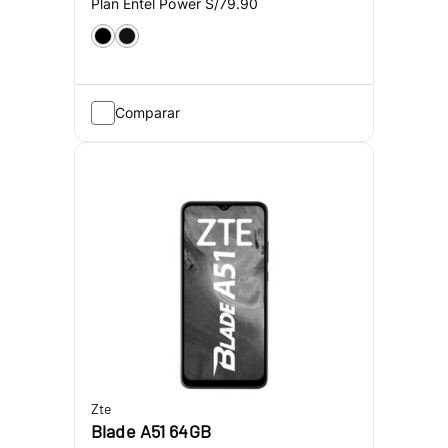
Plan Entel Power
S/79.90
Comparar
Zte
Blade A51 64GB