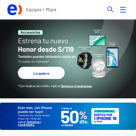
Equipos
Migra
Lo quiero
*Con tarjetas de crédito. Aplican
Términos y Condiciones.
Aplican
Términos y
Condiciones.