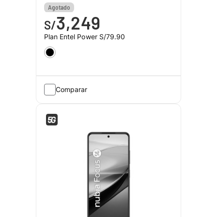
Earphones
Agotado
3,249
S/
Plan Entel Power
S/79.90
Comparar