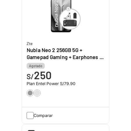
Zte
Nubia Neo 2 256GB 5G +
Gamepad Gaming + Earphones +
Finger Gloves
Agotado
250
S/
Plan Entel Power
S/79.90
Comparar