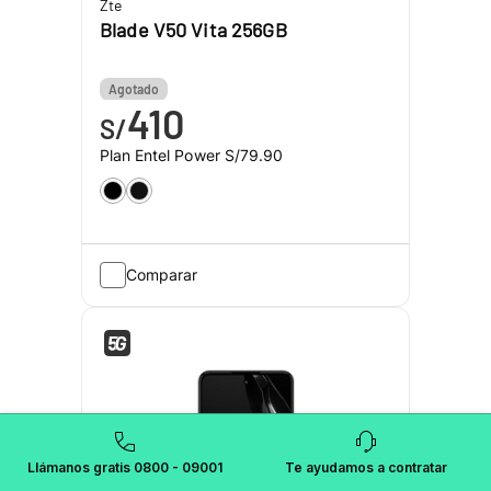
Zte
Blade V50 Vita 256GB
Agotado
410
S/
Plan Entel Power
S/79.90
Comparar
Llámanos gratis 0800 - 09001
Te ayudamos a contratar