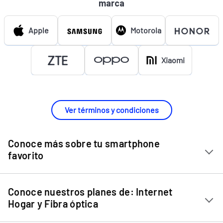
marca
Apple
Motorola
Xiaomi
Ver términos y condiciones
Conoce más sobre tu smartphone
favorito
Chip Entel
Conoce nuestros planes de: Internet
Apple iPhone 11
Hogar y Fibra óptica
Apple iPhone 12 Mini