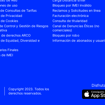
idad de Red
Larga Distancia Entel
A23
Samsung Galaxy A24
Samsung Galaxy A2
ones de uso
Bloqueo por IMEI inválido
de Consultas de Tarifas
Reclamos y Solicitudes en línea
A35
Samsung Galaxy A52
Samsung Galaxy A5
s de Privacidad
Facturación electrónica
A55
Samsung Galaxy S20 Fe
Samsung Galaxy S21
s de Cookies
Consulta de titularidad
 de Control y Gestión de Riesgos
Canal de Denuncias Éticas (no
22 Ultra
Samsung Galaxy S23
Samsung Galaxy S23
ativa
comerciales)
ud de derechos ARCO
Bloqueo por robo
S24
Samsung Galaxy S24 Plus
Samsung Galaxy S24
s de Equidad, Diversidad e
Información de abonados y usuar
Flip 5
Samsung Galaxy Z Fold 4
Samsung Galaxy Z F
n
arios Finales
VIVO V40 SE
VIVO Y21s
a de IMEI
Xiaomi 11T
Xiaomi 12
Xiaomi 14T
Xiaomi 14 Ultra
Xiaomi Redmi 9C
Xiaomi Redmi 10 20
Xiaomi Redmi 12C
Xiaomi Redmi 13C
Disfrut
Copyright 2023. Todos los
e 10
Xiaomi Redmi Note 10 Pro
Xiaomi Redmi Note 
derechos reservados.
e 11s
Xiaomi Redmi Note 12
Xiaomi Redmi Note 