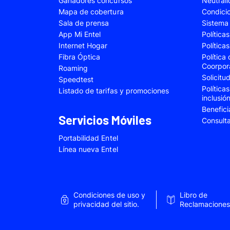
Ganadores concursos
Neutral
Samsung Galaxy A22
Samsung Galaxy 
Mapa de cobertura
Condici
Sala de prensa
Sistema 
Samsung Galaxy A34
Samsung Galaxy 
App Mi Entel
Política
Samsung Galaxy A54
Samsung Galaxy 
Internet Hogar
Política
Fibra Óptica
Política
Samsung Galaxy S22 Plus
Samsung Galaxy S
Coorpor
Roaming
Solicit
Samsung Galaxy S23 Fe
Samsung Galaxy 
Speedtest
Política
Listado de tarifas y promociones
Samsung Galaxy Z Flip 4
Samsung Galaxy Z 
inclusió
Benefici
VIVO V25e
VIVO V30 SE
Servicios Móviles
Consult
VIVO Y53s
VIVO Y55
Portabilidad Entel
Xiaomi 12T Pro
Xiaomi 13T
Línea nueva Entel
Xiaomi Redmi A2
Xiaomi Redmi 9A
Xiaomi Redmi 10C
Xiaomi Redmi 12
Condiciones de uso y
Libro de
Xiaomi Redmi Note 9 Pro
Xiaomi Redmi Not
privacidad del sitio.
Reclamaciones
Xiaomi Redmi Note 11 Pro
Xiaomi Redmi Not