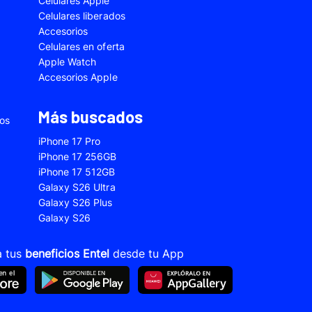
Celulares Apple
5
Samsung Galaxy A33
Celulares liberados
Accesorios
2s
Samsung Galaxy A53
Celulares en oferta
 Fe
Samsung Galaxy S22
Apple Watch
Accesorios Apple
 Plus
Samsung Galaxy S23 Ultra
 Ultra
Samsung Galaxy S24 Fe
Más buscados
ios
old 5
VIVO V21
iPhone 17 Pro
VIVO Y28s
iPhone 17 256GB
iPhone 17 512GB
Xiaomi 12T
Galaxy S26 Ultra
Xiaomi Redmi A1
Galaxy S26 Plus
Galaxy S26
22
Xiaomi Redmi 10A
Xiaomi Redmi 14C
a tus
beneficios Entel
desde tu App
10s
Xiaomi Redmi Note 11
12s
Xiaomi Redmi Note 13