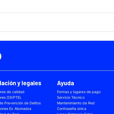
Motorola Moto Edge 50
ge 40 Neo
Fusión
Motorola Moto Edge
0
Motorola Moto E32
Motorola Moto G04
 Ed. Esp.
Motorola Moto G20
Motorola Moto G200
4 Power
Motorola Moto G31
Motorola Moto G35
3
Motorola Moto G54
Motorola Moto G84
Oppo A17
Oppo A38
Oppo A58
Oppo A60
Oppo A80
Oppo Reno 10
ación y legales
Ayuda
Oppo Reno 6 Lite
Oppo Reno 7
res de calidad
Formas y lugares de pago
A02s
Samsung Galaxy A03
Samsung Galaxy A0
ores OSIPTEL
Servicio Técnico
A04e
Samsung Galaxy A05
Samsung Galaxy A0
 de Prevención de Delitos
Mantenimiento de Red
iones Ex Abonados
Contraseña única
A13
Samsung Galaxy A14
Samsung Galaxy A1