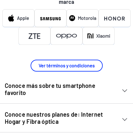
marca
Apple
Motorola
Xiaomi
Ver términos y condiciones
Conoce más sobre tu smartphone
favorito
Chip Entel
Conoce nuestros planes de: Internet
Apple iPhone 11
Hogar y Fibra óptica
Apple iPhone 12 Mini