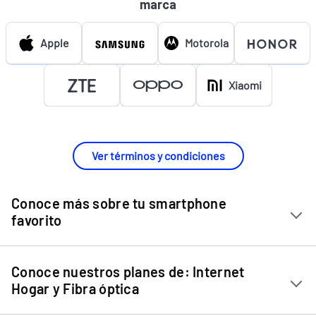
marca
Apple
Motorola
Xiaomi
Ver términos y condiciones
Conoce más sobre tu smartphone
favorito
Chip Entel
Conoce nuestros planes de: Internet
Apple iPhone 11
Hogar y Fibra óptica
Apple iPhone 12 Mini