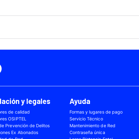
Motorola Moto Edge 50
ge 40 Neo
Fusión
Motorola Moto Edge
0
Motorola Moto E32
Motorola Moto G04
 Ed. Esp.
Motorola Moto G20
Motorola Moto G200
4 Power
Motorola Moto G31
Motorola Moto G35
3
Motorola Moto G54
Motorola Moto G84
Oppo A17
Oppo A38
Oppo A58
Oppo A60
Oppo A80
Oppo Reno 10
ación y legales
Ayuda
Oppo Reno 6 Lite
Oppo Reno 7
res de calidad
Formas y lugares de pago
A02s
Samsung Galaxy A03
Samsung Galaxy A0
ores OSIPTEL
Servicio Técnico
A04e
Samsung Galaxy A05
Samsung Galaxy A0
 de Prevención de Delitos
Mantenimiento de Red
iones Ex Abonados
Contraseña única
A13
Samsung Galaxy A14
Samsung Galaxy A1