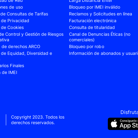
idad de Red
Larga Distancia Entel
A23
Samsung Galaxy A24
Samsung Galaxy A2
ones de uso
Bloqueo por IMEI inválido
de Consultas de Tarifas
Reclamos y Solicitudes en línea
A35
Samsung Galaxy A52
Samsung Galaxy A5
s de Privacidad
Facturación electrónica
A55
Samsung Galaxy S20 Fe
Samsung Galaxy S21
s de Cookies
Consulta de titularidad
 de Control y Gestión de Riesgos
Canal de Denuncias Éticas (no
22 Ultra
Samsung Galaxy S23
Samsung Galaxy S23
ativa
comerciales)
ud de derechos ARCO
Bloqueo por robo
S24
Samsung Galaxy S24 Plus
Samsung Galaxy S24
s de Equidad, Diversidad e
Información de abonados y usuar
Flip 5
Samsung Galaxy Z Fold 4
Samsung Galaxy Z F
n
arios Finales
VIVO V40 SE
VIVO Y21s
a de IMEI
Xiaomi 11T
Xiaomi 12
Xiaomi 14T
Xiaomi 14 Ultra
Xiaomi Redmi 9C
Xiaomi Redmi 10 20
Xiaomi Redmi 12C
Xiaomi Redmi 13C
Disfrut
Copyright 2023. Todos los
e 10
Xiaomi Redmi Note 10 Pro
Xiaomi Redmi Note 
derechos reservados.
e 11s
Xiaomi Redmi Note 12
Xiaomi Redmi Note 