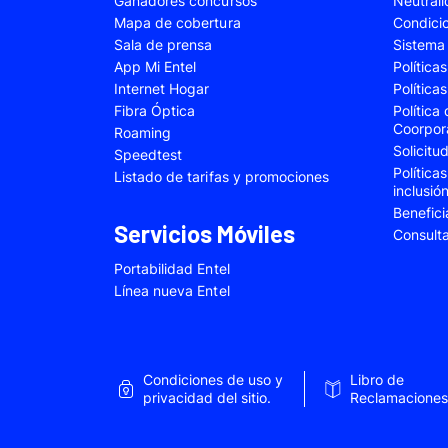
Ganadores concursos
Neutral
Samsung Galaxy A22
Samsung Galaxy 
Mapa de cobertura
Condici
Sala de prensa
Sistema 
Samsung Galaxy A34
Samsung Galaxy 
App Mi Entel
Política
Samsung Galaxy A54
Samsung Galaxy 
Internet Hogar
Política
Fibra Óptica
Política
Samsung Galaxy S22 Plus
Samsung Galaxy S
Coorpor
Roaming
Solicit
Samsung Galaxy S23 Fe
Samsung Galaxy 
Speedtest
Política
Listado de tarifas y promociones
Samsung Galaxy Z Flip 4
Samsung Galaxy Z 
inclusió
Benefici
VIVO V25e
VIVO V30 SE
Servicios Móviles
Consult
VIVO Y53s
VIVO Y55
Portabilidad Entel
Xiaomi 12T Pro
Xiaomi 13T
Línea nueva Entel
Xiaomi Redmi A2
Xiaomi Redmi 9A
Xiaomi Redmi 10C
Xiaomi Redmi 12
Condiciones de uso y
Libro de
Xiaomi Redmi Note 9 Pro
Xiaomi Redmi Not
privacidad del sitio.
Reclamaciones
Xiaomi Redmi Note 11 Pro
Xiaomi Redmi Not