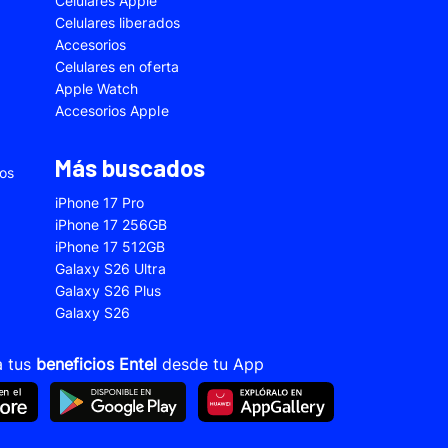
Celulares Apple
5
Samsung Galaxy A33
Celulares liberados
Accesorios
2s
Samsung Galaxy A53
Celulares en oferta
 Fe
Samsung Galaxy S22
Apple Watch
Accesorios Apple
 Plus
Samsung Galaxy S23 Ultra
 Ultra
Samsung Galaxy S24 Fe
Más buscados
ios
old 5
VIVO V21
iPhone 17 Pro
VIVO Y28s
iPhone 17 256GB
iPhone 17 512GB
Xiaomi 12T
Galaxy S26 Ultra
Xiaomi Redmi A1
Galaxy S26 Plus
Galaxy S26
22
Xiaomi Redmi 10A
Xiaomi Redmi 14C
a tus
beneficios Entel
desde tu App
10s
Xiaomi Redmi Note 11
12s
Xiaomi Redmi Note 13