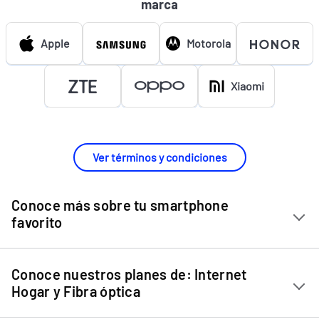
marca
Apple
Motorola
Xiaomi
Ver términos y condiciones
Conoce más sobre tu smartphone
favorito
Chip Entel
Conoce nuestros planes de: Internet
Apple iPhone 11
Hogar y Fibra óptica
Apple iPhone 12 Mini