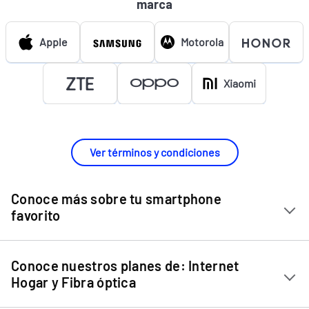
marca
Apple
Motorola
Xiaomi
Ver términos y condiciones
Conoce más sobre tu smartphone
favorito
Chip Entel
Conoce nuestros planes de: Internet
Apple iPhone 11
Hogar y Fibra óptica
Apple iPhone 12 Mini