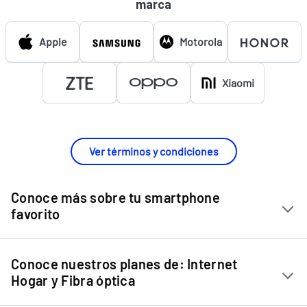
marca
Apple
Motorola
Xiaomi
Ver términos y condiciones
Conoce más sobre tu smartphone
favorito
Chip Entel
Conoce nuestros planes de: Internet
Apple iPhone 11
Hogar y Fibra óptica
Apple iPhone 12 Mini