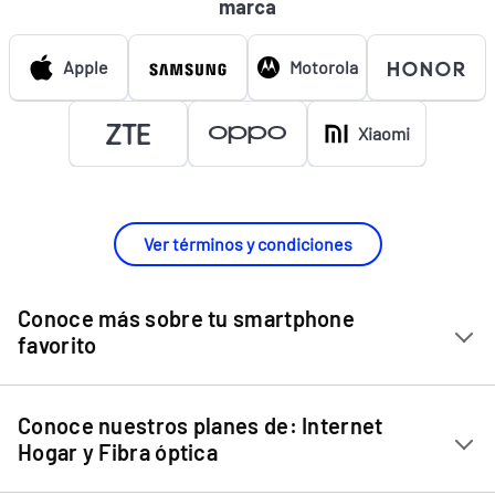
marca
Apple
Motorola
Xiaomi
Ver términos y condiciones
Conoce más sobre tu smartphone
favorito
Chip Entel
Conoce nuestros planes de: Internet
Apple iPhone 11
Hogar y Fibra óptica
Apple iPhone 12 Mini