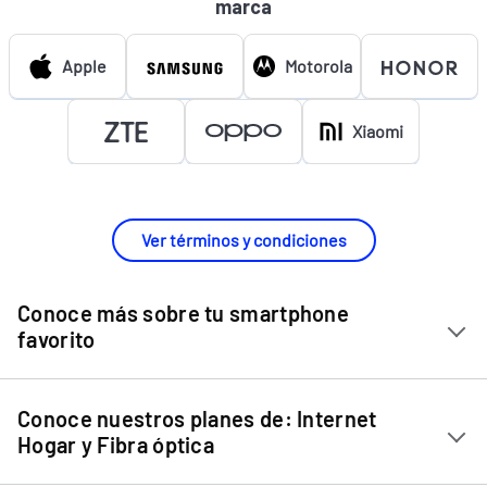
marca
Apple
Motorola
Xiaomi
Ver términos y condiciones
Conoce más sobre tu smartphone
favorito
Chip Entel
Conoce nuestros planes de: Internet
Apple iPhone 11
Hogar y Fibra óptica
Apple iPhone 12 Mini