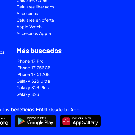
Celulares Apple
5
Samsung Galaxy A33
Celulares liberados
Accesorios
2s
Samsung Galaxy A53
Celulares en oferta
 Fe
Samsung Galaxy S22
Apple Watch
Accesorios Apple
 Plus
Samsung Galaxy S23 Ultra
 Ultra
Samsung Galaxy S24 Fe
Más buscados
ios
old 5
VIVO V21
iPhone 17 Pro
VIVO Y28s
iPhone 17 256GB
iPhone 17 512GB
Xiaomi 12T
Galaxy S26 Ultra
Xiaomi Redmi A1
Galaxy S26 Plus
Galaxy S26
22
Xiaomi Redmi 10A
Xiaomi Redmi 14C
a tus
beneficios Entel
desde tu App
10s
Xiaomi Redmi Note 11
12s
Xiaomi Redmi Note 13