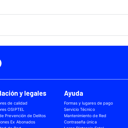
Motorola Moto Edge 50
ge 40 Neo
Fusión
Motorola Moto Edge
0
Motorola Moto E32
Motorola Moto G04
 Ed. Esp.
Motorola Moto G20
Motorola Moto G200
4 Power
Motorola Moto G31
Motorola Moto G35
3
Motorola Moto G54
Motorola Moto G84
Oppo A17
Oppo A38
Oppo A58
Oppo A60
Oppo A80
Oppo Reno 10
ación y legales
Ayuda
Oppo Reno 6 Lite
Oppo Reno 7
res de calidad
Formas y lugares de pago
A02s
Samsung Galaxy A03
Samsung Galaxy A0
ores OSIPTEL
Servicio Técnico
A04e
Samsung Galaxy A05
Samsung Galaxy A0
 de Prevención de Delitos
Mantenimiento de Red
iones Ex Abonados
Contraseña única
A13
Samsung Galaxy A14
Samsung Galaxy A1