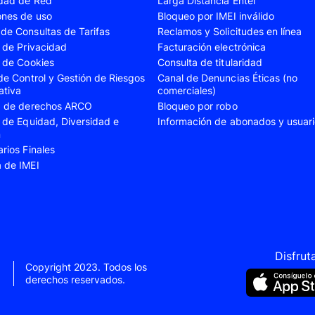
idad de Red
Larga Distancia Entel
A23
Samsung Galaxy A24
Samsung Galaxy A2
ones de uso
Bloqueo por IMEI inválido
de Consultas de Tarifas
Reclamos y Solicitudes en línea
A35
Samsung Galaxy A52
Samsung Galaxy A5
s de Privacidad
Facturación electrónica
A55
Samsung Galaxy S20 Fe
Samsung Galaxy S21
s de Cookies
Consulta de titularidad
 de Control y Gestión de Riesgos
Canal de Denuncias Éticas (no
22 Ultra
Samsung Galaxy S23
Samsung Galaxy S23
ativa
comerciales)
ud de derechos ARCO
Bloqueo por robo
S24
Samsung Galaxy S24 Plus
Samsung Galaxy S24
s de Equidad, Diversidad e
Información de abonados y usuar
Flip 5
Samsung Galaxy Z Fold 4
Samsung Galaxy Z F
n
arios Finales
VIVO V40 SE
VIVO Y21s
a de IMEI
Xiaomi 11T
Xiaomi 12
Xiaomi 14T
Xiaomi 14 Ultra
Xiaomi Redmi 9C
Xiaomi Redmi 10 20
Xiaomi Redmi 12C
Xiaomi Redmi 13C
Disfrut
Copyright 2023. Todos los
e 10
Xiaomi Redmi Note 10 Pro
Xiaomi Redmi Note 
derechos reservados.
e 11s
Xiaomi Redmi Note 12
Xiaomi Redmi Note 