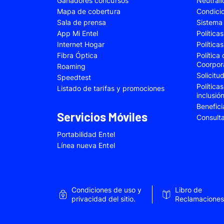
Ganadores concursos
Neutral
Samsung Galaxy A22
Samsung Galaxy 
Mapa de cobertura
Condici
Sala de prensa
Sistema 
Samsung Galaxy A34
Samsung Galaxy 
App Mi Entel
Política
Samsung Galaxy A54
Samsung Galaxy 
Internet Hogar
Política
Fibra Óptica
Política
Samsung Galaxy S22 Plus
Samsung Galaxy S
Coorpor
Roaming
Solicit
Samsung Galaxy S23 Fe
Samsung Galaxy 
Speedtest
Política
Listado de tarifas y promociones
Samsung Galaxy Z Flip 4
Samsung Galaxy Z 
inclusió
Benefici
VIVO V25e
VIVO V30 SE
Servicios Móviles
Consult
VIVO Y53s
VIVO Y55
Portabilidad Entel
Xiaomi 12T Pro
Xiaomi 13T
Línea nueva Entel
Xiaomi Redmi A2
Xiaomi Redmi 9A
Xiaomi Redmi 10C
Xiaomi Redmi 12
Condiciones de uso y
Libro de
Xiaomi Redmi Note 9 Pro
Xiaomi Redmi Not
privacidad del sitio.
Reclamaciones
Xiaomi Redmi Note 11 Pro
Xiaomi Redmi Not