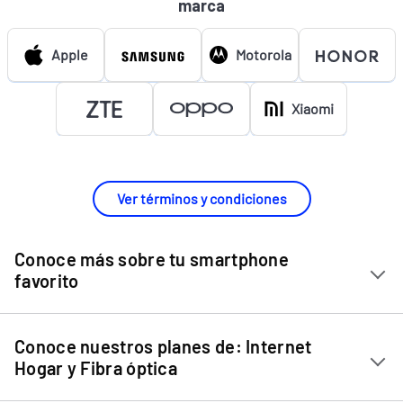
marca
Apple
Motorola
Xiaomi
Ver términos y condiciones
Conoce más sobre tu smartphone
favorito
Chip Entel
Conoce nuestros planes de: Internet
Apple iPhone 11
Hogar y Fibra óptica
Apple iPhone 12 Mini